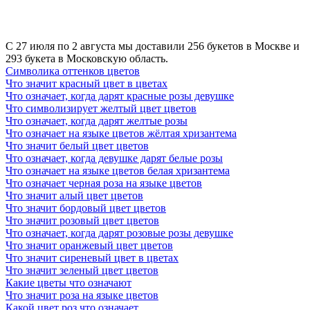
цветов? Основными символами орхидеи являются красота,
утончённость, изысканность, женственность. Однако, значение
орхидеи на языке цветов ярче раскрывается через
С 27 июля по 2 августа мы доставили 256 букетов в Москве и
интерпретацию цвета. Белая орхидея – это символ почтения,
293 букета в Московскую область.
невинности. Желтая считается символом дружбы, радости.
Символика оттенков цветов
Розовая орхидея олицетворяет женственность, утонченность,
Что значит красный цвет в цветах
восхищение. Всевозможные орхидеи с зелеными вкраплениями
Что означает, когда дарят красные розы девушке
– это символ счастья, удачи, долголетия. Орхидеи с
Что символизирует желтый цвет цветов
фиолетовыми соцветиями - восхищение выказывание
Что означает, когда дарят желтые розы
достоинства, почтения, а цветы с красными вкраплениями -
Что означает на языке цветов жёлтая хризантема
символы страсти, мужества. Если вы хотите, чтобы ваши
Что значит белый цвет цветов
искренние пожелания на языке цветов звучали ярко и отчет-
Что означает, когда девушке дарят белые розы
ливо, выберите конкретный сорт орхидеи, который будет
Что означает на языке цветов белая хризантема
выражать ваши чувства и эмоции.
Что означает черная роза на языке цветов
Что означает гиацинт на языке цветов
Что значит алый цвет цветов
Что значит бордовый цвет цветов
Гиацинты – весенние цветы с потрясающим ароматом, которые
Что значит розовый цвет цветов
ассоциируются с любовью и новыми открытиями. В настоящий
Что означает, когда дарят розовые розы девушке
момент они набирают популярность и становятся всё чаще
Что значит оранжевый цвет цветов
главным подарком на 8 марта. Что символизируют гиацинты на
Что значит сиреневый цвет в цветах
языке цветов? Благодаря яркой окраске, потрясающему аромату
Что значит зеленый цвет цветов
и необычному внешнему виду, трактовать символику гиацинтов
Какие цветы что означают
начали еще в эпоху романтизма. Но и на сегодняшний день эти
Что значит роза на языке цветов
значения не теряют актуальности. Белый гиацинт расскажет о
Какой цвет роз что означает