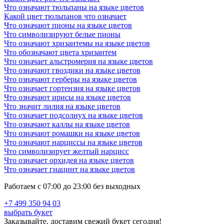
восхищении чистотой и красотой девушки. Розовый или
Что означают тюльпаны на языке цветов
красный гиацинт способен выразить многогранную и яр-кую
Какой цвет тюльпанов что означает
палитру любовных чувств — от только зарождающейся страсти
Что означают пионы на языке цветов
до прощальной нежности. Гиацинты желтого оттенка
Что символизируют белые пионы
символизируют ревность, обиду или недоумение. Синие
Что означают хризантемы на языке цветов
гиацинты в знак уважения, преданности и благодарности за
Что обозначают цвета хризантем
прожитые счастливые годы дарили друг другу супруги.
Что означает альстромерия на языке цветов
Прекрасный ароматный букет из гиацинтов не только украсит
Что означают гвоздики на языке цветов
дом, но и поможет вам выразить ваше чувства!
Что означают герберы на языке цветов
Что означает гортензия на языке цветов
Что подарить?
Что означают ирисы на языке цветов
Сколько цветов в букете можно дарить
Что значит лилия на языке цветов
Что означает подсолнух на языке цветов
Выбирая букет цветов в подарок, мы хотим порадовать
Что означают каллы на языке цветов
получательницу и донести ей свое отношения и пожелания. И
Что означают ромашки на языке цветов
при выборе букета важное значение имеет количество цветов в
Что означают нарциссы на языке цветов
композиции. Прежде всего, помните о традиции дарить
Что символизирует желтый нарцисс
нечетное количество цветов. Хотя, современная флористика
Что означает орхидея на языке цветов
придерживается такого правила, что после двенадцатого
Что означает гиацинт на языке цветов
соцветия числовая символика не учитывается. Но всё же лучше
дарить нечетное количество цветов в букете, чтобы не оказаться
Работаем с 07:00 до 23:00 без выходных
в неловкой ситуации. Если следовать правилам нумерологии, то
количество цветов в букете играет огромную роль. Раньше
+7 499 350 94 03
этому уделялось большое внимание, но в современном мире
выбрать букет
мало кто продолжает придерживаться этих правил. Пожалуй, не
Заказывайте, доставим свежий букет сегодня!