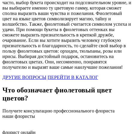
нашей планеты, в том числе и в России, у чёрных роз огромное
часто, выбор букета происходит на подсознательном уровне, и
количество значений: восхищение смелостью и мужеством;
вы выбираете именно ту цветовую гамму, которая сможет
преданность и уверенность в своём успехе; крепкая дружба;
сполна выразить ваши чувства и пожелания. Фиолетовый
безграничная любовь, достойная смерти. При таком
цвет на языке цветов символизирует магию, тайну и
разнообразии значений, только сам даритель может вложить в
волшебство. Также, фиолетовый считается символом успеха и
такой необычный букет свой личный конечный смысл.
удачи. При помощи букеты в фиолетовых оттенках вы
сможете выразить признательность в крепкой дружбе,
Что значит алый цвет цветов
очарование. Если вы хотите выразить человеку глубокую
признательность и благодарность, то сделайте свой выбор в
Алый цвет является самым ярким и интенсивным, среди всех
пользу фиолетовых цветов: орхидеи, тюльпаны, розы или
оттенков красного. В отличии от бордовых или красных роз,
ирисы. Выбирая достойный подарок, остановитесь на
алые цветы поражают своей пламенной яркостью! Такие цветы
фиолетовых цветах. Они, несомненно, понравятся
как будто бы кричат о пылкой страсти и любви, они расскажут
получателю и выразят ваше самые наилучшие пожелания!
вашей избраннице о самых сильных и искренних чувствах. В
основном, алые цветы преподносят возлюбленной. Это уже
ДРУГИЕ ВОПРОСЫ
ПЕРЕЙТИ В КАТАЛОГ
стало неизменной частью цветочного этикета, поэтому такой
букет вряд ли будет уместным подарком подруге, коллеге или
Что обозначает фиолетовый цвет
знакомой. Дарите алые розы тогда, когда вы уверены в своих
чувствах и хотите выразить их, сказать люблю без слов при
цветов?
помощи цветов!
Получите консультацию профессионального флориста
Что значит бордовый цвет цветов
наши флористы
Бордовый цвет является неизменным символом роскоши и
богатства. Глубокий оттенок также способен выразить мудрость
флорист онлайн
и уважение, поэтому чаще всего букеты в бордовой цветовой