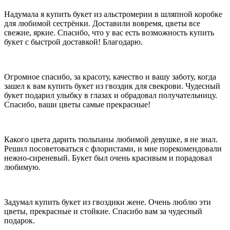
Что означают ирисы на языке цветов
Надумала я купить букет из альстромерии в шляпной коробке
для любимой сестрёнки. Доставили вовремя, цветы все
Ирис — цветок, поражающий своей элегантностью и
свежие, яркие. Спасибо, что у вас есть возможность купить
строгостью, которая сочетается с нежностью и хрупкостью.
букет с быстрой доставкой! Благодарю.
Ирисы прекрасно смотрятся не только в монобукетах, но и
способны украсить любую композицию. Что означает ирис на
языке цветов? В переводе с греческого ирис означает «радуга».
Белые ирисы символизируют чистоту помыслов и невинность
Огромное спасибо, за красоту, качество и вашу заботу, когда
юной девушки. Жёлтые ирисы не только поднимают настроение
зашел к вам купить букет из гвоздик для свекрови. Чудесный
своим ярким и позитивным внешним видом, но и способны
букет подарил улыбку в глазах и обрадовал получательницу.
выразить восхищение талантами и красотой души человека.
Спасибо, ваши цветы самые прекрасные!
Фиолетовые ирисы считаются символом мудрости и высокой
духовности. Букет из фиолетовых ирисов выражает
безграничное уважение к получателю. Синие ирисы считаются
символом мужества и храбрости. Отличительной чертой ирисов
Какого цвета дарить тюльпаны любимой девушке, я не знал.
считается их универсальность: их уместно включать в букеты
Решил посоветоваться с флористами, и мне порекомендовали
представителям обоих полов и дарить по любому поводу.
нежно-сиреневый. Букет был очень красивым и порадовал
любимую.
Что значит лилия на языке цветов
Лилия – очень ароматный цветок с невероятно красивыми
крупными бутонами. Но их аромат нравится далеко не всем,
Задумал купить букет из гвоздики жене. Очень люблю эти
поэтому не стоит дарить букет из лилий людям с
цветы, прекрасные и стойкие. Спасибо вам за чудесный
непереносимостью запахов или аллергией. Каждый цветок
подарок.
имеет свой особый смысл на языке флористики. Так, лилия