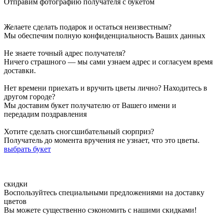
Отправим фотографию получателя с букетом
значений и толкований. Наиболее распространёнными
значениями считается дружба, выражение симпатии и
поддержки. Белые хризантемы символизируют искренность,
Желаете сделать подарок и остаться неизвестным?
верность и преданность. Такой букет можно подарить подруге
Мы обеспечим полную конфиденциальность Ваших данных
или маме. Фиолетовые и розовые оттенки хризантем являются
символами творчества, нестандартности мышления, а также
Не знаете точный адрес получателя?
выражают уважение и почтение. Букет из фиолетовых
Ничего страшного — мы сами узнаем адрес и согласуем время
хризантем станет отличным подарком для родственников,
доставки.
друзей, коллег. Яркие жёлтые и оранжевые хризантемы своей
яркостью расскажут о пожеланиях благополучия и удачи. Такой
Нет времени приехать и вручить цветы лично? Находитесь в
букет отлично подойдёт в подарок для коллег, друзей. При
другом городе?
помощи многогранности и разнообразия хризантем, вы сможете
Мы доставим букет получателю от Вашего имени и
составить своё индивидуальное послание и выразить искренние
передадим поздравления
чувства.
Хотите сделать сногсшибательный сюрприз?
Что обозначают цвета хризантем
Получатель до момента вручения не узнает, что это цветы.
выбрать букет
Япония и Китай до сих пор не могут решить вопрос — кто из
них является родиной этого прекрасного цветка. В Японии
хризантема считается благороднейшим растением наравне со
сливой, орхидеей и бамбуком. В Китае хризантема — символ
ски
дки
женского начала, целомудренности и женственности,
Воспользуйтесь специальными предложениями на доставку
спокойствия и умиротворения. В наши времена селекционеры
цветов
вывели бесконечное множество оттенков этого цветка.
Вы можете существенно сэкономить с нашими скидками!
Перейдем к символике этих цветов. Желтые хризантемы —