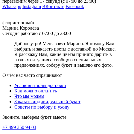
перезвоним через
17 секунд
(с 07:00 до 23:00)
помощи языка цветов!
Whatsapp
Instagram
ВКонтакте
Facebook
Что означает, когда дарят розовые розы девушке
флорист онлайн
С давних времён розовые розы наделены одним единственным
Марина Королёва
значением: они являются символом нежности, элегантности и
Сегодня работаю с 07:00 до 23:00
красоты. Вне зависимости от оттенка и количества роз в букете,
композиции из розовых роз всегда выглядят невероятно
Доброе утро! Меня зовут Марина. Я помогу Вам
изысканно и роскошно. Что символизируют подаренные
выбрать и заказать цветы с доставкой по Москве.
розовые розы? Богатый и многогранный язык цветов трактует
Я расскажу Вам, какие цветы принято дарить в
подранный букет розовых роз, как выражение симпатии,
разных ситуациях, сообщу о специальных
нежных и искренних эмоций, а также уважения и
предложениях, соберу букет и вышлю его фото.
благодарности. Выбирая розовые розы для девушки, обратите
внимание на оттенок. Светло-розовые тона символизируют
О чём нас часто спрашивают
симпатию, дружбу, романтичность, а тёмно-розовые оттенки
расскажут о восхищении и ярких чувствах. Чудесный букет из
Условия и зоны доставки
розовых роз сможет подарить вашей избраннице самые яркие
Как можно оплатить
эмоции!
Что мы можем
Заказать индивидуальный букет
Что значит оранжевый цвет цветов
Советы по выбору и уходу
Оранжевый цвет во флористике представлен огромным
Звоните, выберем букет вместе
разнообразием: розы, герберы, гвоздики, тюльпаны, хризантемы
– практически все цветы имеют в своих рядах оранжевые сорта
+7 499 350 94 03
нескольких оттенков. Прежде всего, оранжевый цвет