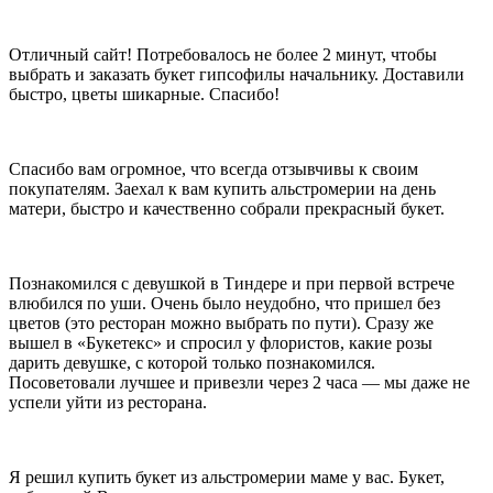
является символом чистоты, счастья. Букет лилий расскажет о
силе духа и прекрасных достижениях получателя. Каждый
оттенок лилии несёт в себе свой смысл. Розовые лилии
Отличный сайт! Потребовалось не более 2 минут, чтобы
являются символом нежности и романтичности, жёлтые
выбрать и заказать букет гипсофилы начальнику. Доставили
символизируют жизнерадостность и позитивный настрой, белые
быстро, цветы шикарные. Спасибо!
лилии наполнены нежностью и утонченностью, а оранжевые
расскажут о пожелании здоровья и долголетия. Букет из лилий –
это отличный подарок для вручения близким и дорогим людям.
Спасибо вам огромное, что всегда отзывчивы к своим
А верно подобранное сочетание оттенков подарит самые
покупателям. Заехал к вам купить альстромерии на день
радостные эмоции и отличное настроение!
матери, быстро и качественно собрали прекрасный букет.
Что означает подсолнух на языке цветов
Яркие, солнечные и невероятно позитивные! Да, речь о
Познакомился с девушкой в Тиндере и при первой встрече
подсолнухах. Декоративные сорта имеют крупные наружные
влюбился по уши. Очень было неудобно, что пришел без
лепестки и небольшую сердцевину. Что значит подсолнух на
цветов (это ресторан можно выбрать по пути). Сразу же
языке цветов? Подсолнухи отличаются от других цветов
вышел в «Букетекс» и спросил у флористов, какие розы
достаточно крупным соцветием, яркой расцветкой и
дарить девушке, с которой только познакомился.
потрясающей энергетикой, ведь они способны у каждого
Посоветовали лучшее и привезли через 2 часа — мы даже не
вызвать приятную улыбку. На языке цветов подсолнух
успели уйти из ресторана.
символизирует успех, благополучие, достаток. Ещё одно
значение подсолнуха – оптимизм и радость. Среди
декоративных растений вряд ли найдётся ещё один такой же
позитивный цветок, поэтому не упустите возможности
Я решил купить букет из альстромерии маме у вас. Букет,
порадовать своих близких таким прекрасным букетом.