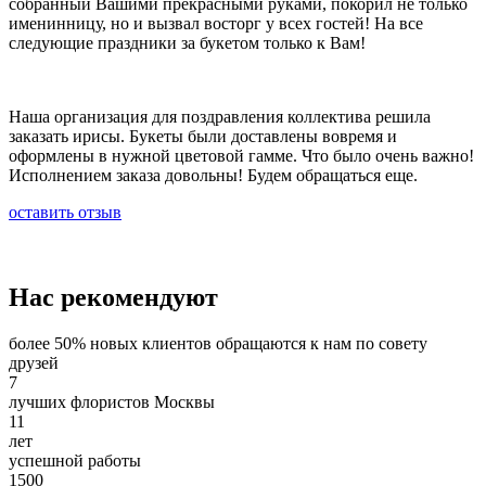
собранный Вашими прекрасными руками, покорил не только
именинницу, но и вызвал восторг у всех гостей! На все
Что означают каллы на языке цветов
следующие праздники за букетом только к Вам!
Каллы – одни из самых необычных и элегантных
представителей цветочного мира. Необычная форма бутона и
нестандартные расцветки вызывают огромный интерес к этому
Наша организация для поздравления коллектива решила
цветку. Что же символизируют каллы на языке цветов? Если вы
заказать ирисы. Букеты были доставлены вовремя и
хотите выразить уважение и восхищение кем-либо, то букет
оформлены в нужной цветовой гамме. Что было очень важно!
калл справится с этой задачей на отлично! Также каллы
Исполнением заказа довольны! Будем обращаться еще.
восхваляют женскую красоту и великолепие. Существует
огромное множество сортов калл, отличающихся как по форме
оставить отзыв
бутона, так и по расцветке. Определённые оттенки калл имеют
разную символику: белые каллы - символ чистоты и
невинности, поэтому их часто используют в свадебных букетах;
бордовые и красные каллы символизируют доверие и
Нас рекомендуют
взаимопонимание; жёлтые каллы выражают пожелание
благополучия и достатка; розовые каллы расскажут вашей
избраннице о нежности и влюблённости; фиолетовые или
более 50% новых клиентов обращаются к нам по совету
пурпурные каллы символизируют страсть, а также расскажут о
друзей
великолепии получательницы. Одновременно строгие и
7
нежные, элегантные каллы смогут вызвать истинный восторг и
лучших флористов Москвы
восхищение!
11
лет
Что означают ромашки на языке цветов
успешной работы
1500