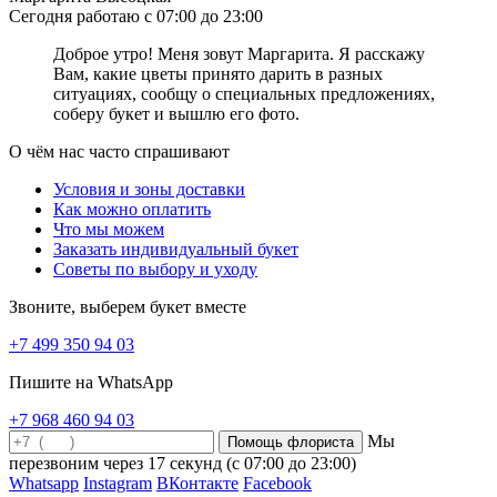
Сегодня работаю с 07:00 до 23:00
Что означают тюльпаны на языке цветов
Доброе утро! Меня зовут Маргарита. Я расскажу
Конечно же, тюльпаны у всех ассоциируются с первыми
Вам, какие цветы принято дарить в разных
весенними теплыми днями. На языке цветов, тюльпаны
ситуациях, сообщу о специальных предложениях,
символизируют благополучие, любовь и счастье. На любом
соберу букет и вышлю его фото.
торжестве букет тюльпанов будет смотреться торжественно и
вполне уместно. Благодаря их богатой цветовой гамме, вы
О чём нас часто спрашивают
сможете выразить любые эмоции и пожелания подаренным
букетом. Белые тюльпаны символизируют искреннее и
Условия и зоны доставки
благородное отношение; розовые являются символом
Как можно оплатить
невинности и романтичности; яркие красные или алые
Что мы можем
тюльпаны расскажут о вашей любви, страсти и восхищении;
Заказать индивидуальный букет
жёлтые тюльпаны олицетворяют искренность, удачу и успех;
Советы по выбору и уходу
сиреневые оттенки тюльпанов смогут передать ваше глубокое
почтение и уважение; оранжевые способны выразить заботу и
Звоните, выберем букет вместе
уважение. Тюльпаны – универсальный цветок, который в любой
+7 499 350 94 03
расцветке сможет подарить море нежности и положительных
эмоций!
Пишите на WhatsApp
Какой цвет тюльпанов что означает
+7 968 460 94 03
Тюльпаны обладают невероятно разнообразной гаммой
Мы
оттенков: от белоснежного до практически черного. И каждый
перезвоним через
17 секунд
(с 07:00 до 23:00)
из этих цветов несёт в себе особое значение и настроение,
Whatsapp
Instagram
ВКонтакте
Facebook