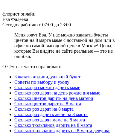
положение. Самое главное при выборе и вручении букета
цветов на первое свидание – это искреннее желание порадовать
девушку. Такой знак внимание не останется не замеченным!
флорист онлайн
Ева Фадеева
Сколько роз можно дарить девушке
Сегодня работаю с 07:00 до 23:00
Цветы – это универсальный презент, который дарят как на
Меня зовут Ева. У нас можно заказать букеты
всевозможные праздники и торжества, так и без повода,
цветов на 8 марта маме с доставкой на дом или в
оказывая знаки внимания. При выборе букета мужчины
офис по самой выгодной цене в Москве! Цены,
задаются вопросом – какое количество роз нужно дарить
которые Вы видите на сайте реальные — это не
девушке? Существуют определённые правила и приметы, что
ошибка.
означает количество подаренных цветов. Верить в них или нет –
это выбирает каждый сам для себя! 1 цветок — символ
О чём нас часто спрашивают
симпатии и желания продолжить общение или знакомство. А
вот 3 розы принято считать не самым удачным презентом, ведь
Заказать индивидуальный букет
по народным суевериям, три бутона могут привлечь
Советы по выбору и уходу
неприятности. Букет из 7 роз — это число символизирует
Сколько роз можно дарить маме
взаимную страсть. Дарить 9 роз – отрицательная примета, как и
Сколько роз дарят на день рождения маме
с числом 3. Букет из 11 роз считается самым лучшим вариантом
Сколько цветов дарить на день матери
для признания в симпатии, любви. 13 роз – это символ удачи,
Сколько цветов дарят на 8 марта
любви и счастья. Композиция из 15 стеблей на языке цветов
Сколько роз дарят на 8 марта
символизирует просьбы о прощении. 19 роз принято дарить
Сколько роз дарить жене на 8 марта
только близкому человеку, так как такой подарок является
Сколько роз дарят маме на 8 марта
символом счастья в браке, нежные чувства и уважение к своей
Сколько тюльпанов дарить на 8 марта
супруге. Что означает букет из 100 бутонов? Это не очень
Сколько тюльпанов дарить на 8 марта девушке