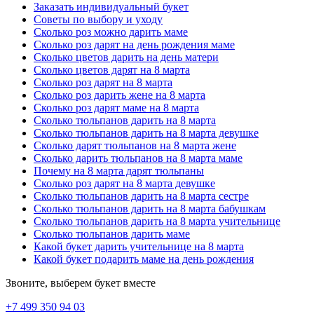
Заказать индивидуальный букет
Сколько роз можно дарить
Советы по выбору и уходу
Сколько роз можно дарить маме
Ни одно торжественное мероприятие не обходится без
Сколько роз дарят на день рождения маме
прекрасных букетов, ведь цветы – это элегантный подарок,
Сколько цветов дарить на день матери
который может без слов рассказать о ваших чувствах и
Сколько цветов дарят на 8 марта
пожеланиях. При выборе цветочного презента у многих
Сколько роз дарят на 8 марта
возникает вопрос – сколько роз должно быть в букете? Язык
Сколько роз дарить жене на 8 марта
цветов наделил различные букеты определённым значением. 1
Сколько роз дарят маме на 8 марта
роза поможет выразить симпатию и интерес. Букет из 5 или 7
Сколько тюльпанов дарить на 8 марта
роз расскажут о ваших искренних пожеланиях удачи, а также
Сколько тюльпанов дарить на 8 марта девушке
подчеркнёт красоту получательницы. Подарок из 9 роз
Сколько дарят тюльпанов на 8 марта жене
символизирует уважение к получателю. Букет из 11 роз
Сколько дарить тюльпанов на 8 марта маме
считается самым лучшим вариантом для признания в симпатии.
Почему на 8 марта дарят тюльпаны
13 роз являются символом благополучия и удачи. Выбирая букет
Сколько роз дарят на 8 марта девушке
из 15 роз, вы сможете на языке цветов рассказать насколько
Сколько тюльпанов дарить на 8 марта сестре
человек для вас дорог. Букеты из 25 и более роз принято считать
Сколько тюльпанов дарить на 8 марта бабушкам
подарком для самых близких и любимых людей. Такие букеты
Сколько тюльпанов дарить на 8 марта учительнице
расскажут о вашей любви и нежном отношении. При выборе
Сколько тюльпанов дарить маме
букета следуйте своей интуиции, ведь только букет, подаренный
Какой букет дарить учительнице на 8 марта
искренне и с чистыми пожеланиями, сможет вызвать самые
Какой букет подарить маме на день рождения
лучшие эмоции у получательницы!
Звоните, выберем букет вместе
Сколько роз нельзя дарить
+7 499 350 94 03