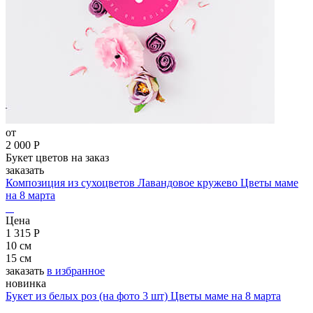
ассоциируется с радостью, теплотой и богатством. Букет в
оранжевых тонах выражает пожелание отличного настроения,
крепкого здоровья, благополучия и успехов во всех начинаниях.
Оранжевые цветы рекомендуется дарить друзьям, учителям или
воспитателям, должностным лицам, так как этот оттенок не
несёт в себе никакого романтического подтекста. Также букет в
оранжевых оттенках станет прекрасным подарком для
творческой натуры. Выбирайте букеты и композиции в
оранжевой цветовой гамме, если вы хотите выразить человеку
свое уважение, а также пожелать успехов и благополучия.
от
Что значит сиреневый цвет в цветах
2 000 Р
Букет цветов на заказ
При выборе букета очень важно обращать внимание на то, в
заказать
каких тонах он составлен, ведь каждый цвет имеет свою
Композиция из сухоцветов Лавандовое кружево
Цветы маме
символику и способен передать те или иные эмоции.
на 8 марта
Сиреневый цвет – это символ привязанности, верности, а также
богатства, роскоши и величия. Сиреневый цвет, пожалуй, самый
Цена
необычный и загадочный, но он вызывает спокойствие и
1 315 Р
умиротворение. Выбор цветов в сиреневых оттенках очень
10 см
разнообразен: ирисы, розы, тюльпаны, гвоздики, хризантемы и
15 см
многие другие, вы всегда сможете подобрать идеальный для вас
заказать
в избранное
букет. Конечно, далеко не все обращают внимание на значение
новинка
оттенков при выборе букета, но существует мнение, что цвета и
Букет из белых роз (на фото 3 шт)
Цветы маме на 8 марта
оттенки влияют на настроение на подсознательном уровне!