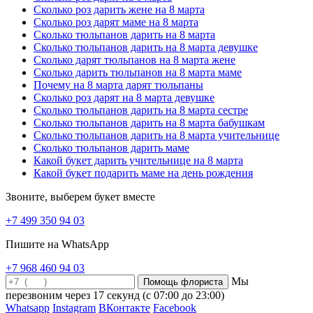
(от 70 см), то букет из 3-9 цветов букет смотреться очень
Сколько роз дарить жене на 8 марта
аккуратно и достойно. Классические розы хорошо смотрятся в
Сколько роз дарят маме на 8 марта
букете в количестве от 15 штук. Если же вы решили поразить
Сколько тюльпанов дарить на 8 марта
свою любимую шикарным букетом, то отличным выбором
Сколько тюльпанов дарить на 8 марта девушке
станет букет из 51 или 101 розы. Особенное впечатление
Сколько дарят тюльпанов на 8 марта жене
произведет букет, собранный в форме сердца, ведь он без слов
Сколько дарить тюльпанов на 8 марта маме
ярко расскажет о ваших чувствах. Самое важное – наполните
Почему на 8 марта дарят тюльпаны
подарок искренностью и любовью, тогда счастливая улыбка
Сколько роз дарят на 8 марта девушке
любимой будет радовать вас очень долго!
Сколько тюльпанов дарить на 8 марта сестре
Сколько тюльпанов дарить на 8 марта бабушкам
Сколько роз подарить девушке на первом свидании
Сколько тюльпанов дарить на 8 марта учительнице
Сколько тюльпанов дарить маме
Первое свидание – это очень трепетное и волнительное
Какой букет дарить учительнице на 8 марта
событие. Каждой девушке будет очень приятно получить от
Какой букет подарить маме на день рождения
своего спутника букет роз, такой презент поднимет настроение
и подарит искреннюю улыбку. Мужчины, при выборе букета,
Звоните, выберем букет вместе
наверняка задумываются о том, какое количество роз дарят на
первое свидание? Одна роза поможет выразить ваше внимание.
+7 499 350 94 03
В данном случае следует выбрать цветок с крупным бутоном и
длинным стеблем. Три цветка означают восхищение и уважение.
Пишите на WhatsApp
Букет из пяти роз говорит вашем желании продолжить
отношения. Букет из 7-9 роз расскажет о том, как сильно вы
+7 968 460 94 03
очарованы красотой своей избранницы. При выборе букета для
Мы
первого свидания, избегайте больших и громоздких букетов,
перезвоним через
17 секунд
(с 07:00 до 23:00)
ведь такой презент может поставить вашу спутницу в неловкое
Whatsapp
Instagram
ВКонтакте
Facebook