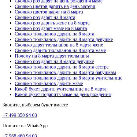
Сколько роз дарят на день рождения маме
любви. Пусть ваш презент будет наполнен только искренними и
Сколько цветов дарить на день матери
наилучшими пожеланиями!
Сколько цветов дарят на 8 марта
Сколько роз дарят на 8 марта
Сколько дарят роз на день рождения девушке
Сколько роз дарить жене на 8 марта
Сколько роз дарят маме на 8 марта
Сложно представить День Рождения без подарков и, конечно же,
Сколько тюльпанов дарить на 8 марта
цветов. Всегда цветы дарят самые положительные эмоции и
Сколько тюльпанов дарить на 8 марта девушке
наполнят торжественный день еще большей радостью! Выбирая
Сколько дарят тюльпанов на 8 марта жене
букет цветов девушке на День Рождения, возникает вопрос –
Сколько дарить тюльпанов на 8 марта маме
сколько роз подарить девушке на День Рождения? Прежде всего,
Почему на 8 марта дарят тюльпаны
существует традиция дарить нечетное количество цветов в
Сколько роз дарят на 8 марта девушке
букете. Скром-ный букет из 3-9 бутонов станет отличным
Сколько тюльпанов дарить на 8 марта сестре
дополнением к основному подарку, а также выразит ваше
Сколько тюльпанов дарить на 8 марта бабушкам
внимание и симпатию к имениннице. Более объемные букеты из
Сколько тюльпанов дарить на 8 марта учительнице
15-25 цветов расскажут о вашем трепетном отношении. Такой
Сколько тюльпанов дарить маме
букет станет отличным подарком для вашей возлюбленной, а
Какой букет дарить учительнице на 8 марта
также близкой подруги или родственницы. Шикарный букет из
Какой букет подарить маме на день рождения
51 и более роз смогут рассказать девушке о вашей любви и
преданности. Несомненно, такой подарок вызовет радость и
Звоните, выберем букет вместе
восторг.
+7 499 350 94 03
Сколько роз подарить жене на день рождения
Пишите на WhatsApp
Прежде всего, выбирая цветы для любимой жены, вы хотите
выразить свою любовь, уважение и признательность. Розы – это
+7 968 460 94 03