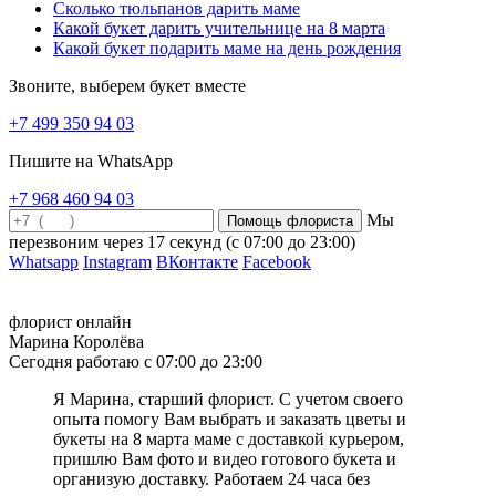
Сколько тюльпанов дарить маме
восхищении чистотой и красотой девушки. Розовый или
Какой букет дарить учительнице на 8 марта
красный гиацинт способен выразить многогранную и яр-кую
Какой букет подарить маме на день рождения
палитру любовных чувств — от только зарождающейся страсти
до прощальной нежности. Гиацинты желтого оттенка
Звоните, выберем букет вместе
символизируют ревность, обиду или недоумение. Синие
гиацинты в знак уважения, преданности и благодарности за
+7 499 350 94 03
прожитые счастливые годы дарили друг другу супруги.
Прекрасный ароматный букет из гиацинтов не только украсит
Пишите на WhatsApp
дом, но и поможет вам выразить ваше чувства!
+7 968 460 94 03
Что подарить?
Мы
Сколько цветов в букете можно дарить
перезвоним через
17 секунд
(с 07:00 до 23:00)
Whatsapp
Instagram
ВКонтакте
Facebook
Выбирая букет цветов в подарок, мы хотим порадовать
получательницу и донести ей свое отношения и пожелания. И
при выборе букета важное значение имеет количество цветов в
флорист онлайн
композиции. Прежде всего, помните о традиции дарить
Марина Королёва
нечетное количество цветов. Хотя, современная флористика
Сегодня работаю с 07:00 до 23:00
придерживается такого правила, что после двенадцатого
соцветия числовая символика не учитывается. Но всё же лучше
Я Марина, старший флорист. С учетом своего
дарить нечетное количество цветов в букете, чтобы не оказаться
опыта помогу Вам выбрать и заказать цветы и
в неловкой ситуации. Если следовать правилам нумерологии, то
букеты на 8 марта маме с доставкой курьером,
количество цветов в букете играет огромную роль. Раньше
пришлю Вам фото и видео готового букета и
этому уделялось большое внимание, но в современном мире
организую доставку. Работаем 24 часа без
мало кто продолжает придерживаться этих правил. Пожалуй, не