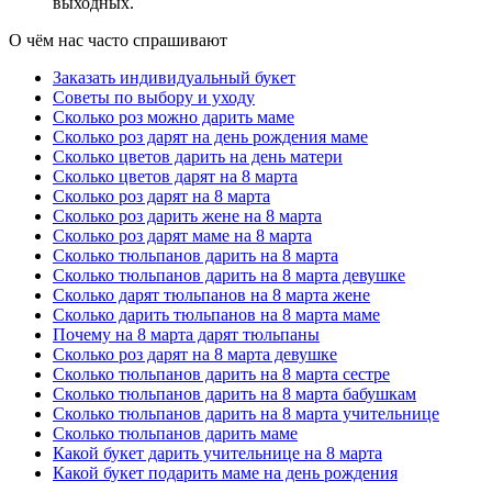
выходных.
важно сколько цветов в букете. Гораздо важнее дарить близким
людям внимание и хорошее настроение!
О чём нас часто спрашивают
Что подарить с букетом цветов
Заказать индивидуальный букет
Советы по выбору и уходу
Цветы являются неотъемлемой частью подарков и поздравлений
Сколько роз можно дарить маме
по всевозможным поводам. Но чаще всего, поздравления и
Сколько роз дарят на день рождения маме
презенты не ограничиваются только букетом. Рассмотрим
Сколько цветов дарить на день матери
несколько вариантов, чем можно дополнить цветочную
Сколько цветов дарят на 8 марта
композицию. Универсальным дополнением к букету цветов
Сколько роз дарят на 8 марта
является сладкий презент. Это может быть коробка конфет,
Сколько роз дарить жене на 8 марта
шоколадка, зефир или мармелад – любая сладость, которую
Сколько роз дарят маме на 8 марта
очень любит получатель. Такое сочетание подарков сможет
Сколько тюльпанов дарить на 8 марта
подарить еще больше радости и положительных эмоций.
Сколько тюльпанов дарить на 8 марта девушке
Воздушные шары всегда дарят невероятное ощущение
Сколько дарят тюльпанов на 8 марта жене
праздника и беззаботности, возвращая каждого из нас в детство.
Сколько дарить тюльпанов на 8 марта маме
Поэтому такое дополнение к букету создаст еще большую
Почему на 8 марта дарят тюльпаны
атмосферу веселья и непременно станет залогом хорошего
Сколько роз дарят на 8 марта девушке
настроения. Мягкие игрушки также возвращают нас в детство,
Сколько тюльпанов дарить на 8 марта сестре
дарят ощущение нежности и безмятежности. Такой презент
Сколько тюльпанов дарить на 8 марта бабушкам
можно добавить к подарку романтичной и чуткой натуре.
Сколько тюльпанов дарить на 8 марта учительнице
Можно выбрать множество других дополнений к букету, исходя
Сколько тюльпанов дарить маме
из пожеланий и предпочтений получательницы. Это может быть
Какой букет дарить учительнице на 8 марта
набор чая или кофе, парфюмерия, подарочный сертификат.
Какой букет подарить маме на день рождения
Главное, выбирать подарок, который придется по вкусу и