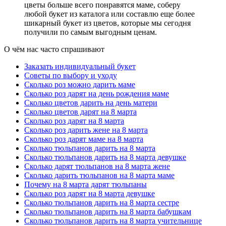
цветы больше всего понравятся маме, соберу
цветов? Основными символами орхидеи являются красота,
любой букет из каталога или составлю еще более
утончённость, изысканность, женственность. Однако, значение
шикарный букет из цветов, которые мы сегодня
орхидеи на языке цветов ярче раскрывается через
получили по самым выгодным ценам.
интерпретацию цвета. Белая орхидея – это символ почтения,
невинности. Желтая считается символом дружбы, радости.
О чём нас часто спрашивают
Розовая орхидея олицетворяет женственность, утонченность,
восхищение. Всевозможные орхидеи с зелеными вкраплениями
Заказать индивидуальный букет
– это символ счастья, удачи, долголетия. Орхидеи с
Советы по выбору и уходу
фиолетовыми соцветиями - восхищение выказывание
Сколько роз можно дарить маме
достоинства, почтения, а цветы с красными вкраплениями -
Сколько роз дарят на день рождения маме
символы страсти, мужества. Если вы хотите, чтобы ваши
Сколько цветов дарить на день матери
искренние пожелания на языке цветов звучали ярко и отчет-
Сколько цветов дарят на 8 марта
ливо, выберите конкретный сорт орхидеи, который будет
Сколько роз дарят на 8 марта
выражать ваши чувства и эмоции.
Сколько роз дарить жене на 8 марта
Сколько роз дарят маме на 8 марта
Что означает гиацинт на языке цветов
Сколько тюльпанов дарить на 8 марта
Сколько тюльпанов дарить на 8 марта девушке
Гиацинты – весенние цветы с потрясающим ароматом, которые
Сколько дарят тюльпанов на 8 марта жене
ассоциируются с любовью и новыми открытиями. В настоящий
Сколько дарить тюльпанов на 8 марта маме
момент они набирают популярность и становятся всё чаще
Почему на 8 марта дарят тюльпаны
главным подарком на 8 марта. Что символизируют гиацинты на
Сколько роз дарят на 8 марта девушке
языке цветов? Благодаря яркой окраске, потрясающему аромату
Сколько тюльпанов дарить на 8 марта сестре
и необычному внешнему виду, трактовать символику гиацинтов
Сколько тюльпанов дарить на 8 марта бабушкам
начали еще в эпоху романтизма. Но и на сегодняшний день эти
Сколько тюльпанов дарить на 8 марта учительнице
значения не теряют актуальности. Белый гиацинт расскажет о