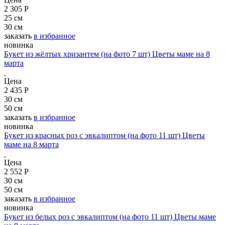
признание и благодарность. Выбирая букет роз в подарок,
2 305 Р
помните об их тайном значении! Расскажите о своих чувствах
25 см
без слов!
30 см
заказать
в избранное
Какой цвет роз что означает
новинка
Букет из жёлтых хризантем (на фото 7 шт)
Цветы маме на 8
При всём многообразии и богатстве выбора цветов на
марта
флористическом рынке, розы были и остаются наиболее
востребованными цветами. Огромный выбор оттенков этих
Цена
прекрасных цветов заставляет задуматься о том, какой цвет роз
2 435 Р
что означает и какой из них выбрать? Красные розы – символ
30 см
любви, страсти и восхищения. Такой букет сможет рассказать об
50 см
искренности ваших чувств. Также красные розы дарят в знак
заказать
в избранное
уважения и почтения. Бордовые розы – еще более выраженный
новинка
символ страсти и притяжения. Белые розы – один из главных
Букет из красных роз с эвкалиптом (на фото 11 шт)
Цветы
символов чистоты и нежности. Они символизируют верную и
маме на 8 марта
крепкую любовь, восхищение, симпатию. Желтые розы
символизируют искренние пожелания радости и счастья,
Цена
успехов и финансового благополучия. Оранжевые розы
2 552 Р
считаются символом не простой любви, а пьянящей. Такой букет
30 см
способен выразить восхищение своей избранницей. Кремовый
50 см
цвет расскажет о вашем желании подарить заботу, а также
заказать
в избранное
выразить своё очарование девушкой. Выбирая букет для
новинка
девушки, не забывайте о возможности рассказать о своих
Букет из белых роз с эвкалиптом (на фото 11 шт)
Цветы маме
чувствах. Пользуйтесь языком цветов, ведь это так прекрасно!