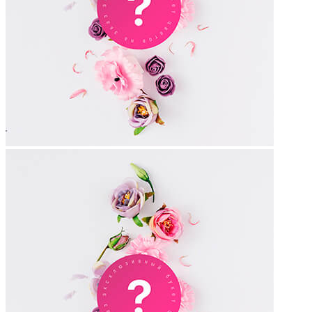
помощи языка цветов!
Что означает, когда дарят розовые розы девушке
С давних времён розовые розы наделены одним единственным
значением: они являются символом нежности, элегантности и
красоты. Вне зависимости от оттенка и количества роз в букете,
композиции из розовых роз всегда выглядят невероятно
изысканно и роскошно. Что символизируют подаренные
розовые розы? Богатый и многогранный язык цветов трактует
подранный букет розовых роз, как выражение симпатии,
нежных и искренних эмоций, а также уважения и
благодарности. Выбирая розовые розы для девушки, обратите
внимание на оттенок. Светло-розовые тона символизируют
симпатию, дружбу, романтичность, а тёмно-розовые оттенки
расскажут о восхищении и ярких чувствах. Чудесный букет из
розовых роз сможет подарить вашей избраннице самые яркие
эмоции!
Что значит оранжевый цвет цветов
Оранжевый цвет во флористике представлен огромным
разнообразием: розы, герберы, гвоздики, тюльпаны, хризантемы
– практически все цветы имеют в своих рядах оранжевые сорта
нескольких оттенков. Прежде всего, оранжевый цвет