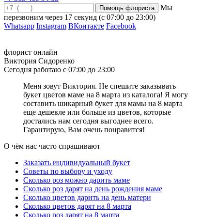
традиционный символ любви, поэтому они оптимально
Мы
подойдут для такого повода. Но часто мужчины задаются
перезвоним через
17 секунд
(с 07:00 до 23:00)
вопросом: какое количество роз подарить жене на День
Whatsapp
Instagram
ВКонтакте
Facebook
Рождения? На День Рождения принято дарить красивые
пышные букеты. Композиция, собранная из 15-25 крупных роз,
будет очень достойно смотреться и сможет донести ваши
флорист онлайн
чувства и эмоции. Также, есть традиция дарить столько цветов,
Виктория Сидоренко
сколько исполняется лет любимой супруге. Если выпадает
Сегодня работаю с 07:00 до 23:00
чётное число, то прибавляется еще один цветок, который
символизирует нового прекрасного года в жизни. По случаю
Меня зовут Виктория. Не спешите заказывать
Юбилея жены максимально подходящим станет букет из 51 или
букет цветов маме на 8 марта из каталога! Я могу
101 розы. Такой по истине шикарный подарок подарит
составить шикарный букет для мамы на 8 марта
потрясающие эмоции и надолго запомнится! Не так важен
еще дешевле или больше из цветов, которые
размер букета, ведь любимой женщине будет приятно получить
достались нам сегодня выгоднее всего.
любой подарок! Самое главное, чтобы цветы были подарены с
Гарантирую, Вам очень понравится!
искренностью и от всего сердца.
О чём нас часто спрашивают
Сколько роз дарить на 14 февраля
Заказать индивидуальный букет
14 февраля – это день, который невозможно представить без
Советы по выбору и уходу
валентинок и цветов! Букет цветов поможет вам выразить свои
Сколько роз можно дарить маме
чувства к вашей избраннице, а также подарит радость и восторг
Сколько роз дарят на день рождения маме
любимой девушке. Вы остановили свой выбор на розах, но
Сколько цветов дарить на день матери
остаётся вопрос – сколько роз подарить девушке на 14 февраля?
Сколько цветов дарят на 8 марта
Если вы выбираете розы с крупным бутоном и длинным стеблем
Сколько роз дарят на 8 марта