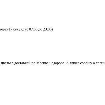
подарка всегда тоже очень ответственное мероприятие. Букет из
ения подруге? По случаю Дня Рождения чаще всего выбирают бук
и к близкой подруге. Такое количество роз также можно оформи
ций, то подарите букет из 51 или более роз. Этот презент стане
 искренними пожеланиями, сможет растрогать вашу подругу и з
через
17 секунд
(с 07:00 до 23:00)
неизменно считается букет роз, который можно подарить как по
ристике не только цветовая гамма имеет свою символику. Количе
 и женских эмоций. Такой подарок подчеркнёт значимость женщи
бе послание уважения и огромной благодарности. 25 роз чаще всег
розы чаще всего дарят на День Рождения. Этот шикарный презе
ь цветы с доставкой по Москве недорого. А также сообщу о спец
 букете, ваша мама всегда будет рада проявлению внимания, лю
еловека без шикарного букета роз. Сколько роз подарить маме 
е. Первый – это подарить букет из такого количества роз, сколь
рый непременно порадует вашу маму. Второй вариант, если перв
ашу любовь и признательность. Подарить приятные эмоции люби