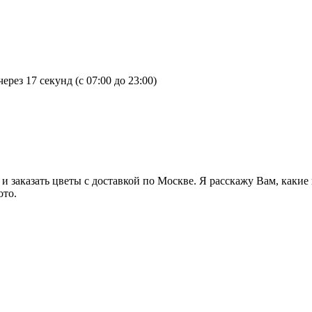
лом счастья в браке, нежные чувства и уважение к своей супруге.
Принято дарить 99 или 101 розу. Правильно подобранный крас
для девушки как по торжественному поводу, так и без него. Вы
через
17 секунд
(с 07:00 до 23:00)
девушке без повода? В первую очередь, традиционно не дарят чёт
 101 и даже 1001! Выбирайте количество роз в букете, исходя из
ет рада не количеству цветов, а подаренному вниманию!
 можно рассказать о своих чувствах и эмоциях, и сделать это п
у роз в букете, а для кого-то эти цифры совсем не имеют значе
 заказать цветы с доставкой по Москве. Я расскажу Вам, какие
ти чувств. 3 цветка – это простое проявление симпатии. 5 роз –
ото.
н-ной любви; 29 – обещают вечную любовь и преданность; 101 ро
рок и подарить любимой девушке яркие и запоминающиеся эмоции
 семьи. Цветы являются неотъемлемым атрибутом в этот очень в
о повода является букет из 51 или 101 розы. Чаще всего мужчи
сердца, должен быть значительно лучше и объемнее тех букетов,
в этот день выбрать букет из роз, собранный в форме сердца. Т