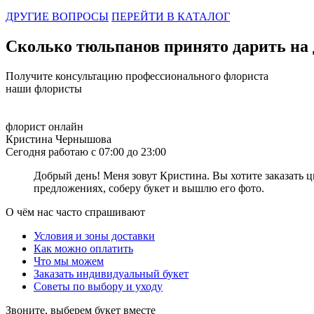
ДРУГИЕ ВОПРОСЫ
ПЕРЕЙТИ В КАТАЛОГ
Сколько роз дарить на 14 февраля
14 февраля – это день, который невозможно представить без вал
Сколько тюльпанов принято дарить на 
любимой девушке. Вы остановили свой выбор на розах, но остаё
70 см), то букет из 3-9 цветов букет смотреться очень аккурат
Получите консультацию профессионального флориста
шикарным букетом, то отличным выбором станет букет из 51 или 
наши флористы
чувствах. Самое важное – наполните подарок искренностью и лю
Сколько роз подарить девушке на первом свидании
флорист онлайн
Кристина Чернышова
Первое свидание – это очень трепетное и волнительное событие.
Сегодня работаю с 07:00 до 23:00
искреннюю улыбку. Мужчины, при выборе букета, наверняка заду
следует выбрать цветок с крупным бутоном и длинным стеблем. 
Добрый день! Меня зовут Кристина. Вы хотите заказать ц
роз расскажет о том, как сильно вы очарованы красотой своей и
предложениях, соберу букет и вышлю его фото.
поставить вашу спутницу в неловкое положение. Самое главное 
останется не замеченным!
О чём нас часто спрашивают
Сколько роз можно дарить девушке
Условия и зоны доставки
Как можно оплатить
Цветы – это универсальный презент, который дарят как на всев
Что мы можем
какое количество роз нужно дарить девушке? Существуют опреде
Заказать индивидуальный букет
себя! 1 цветок — символ симпатии и желания продолжить общени
Советы по выбору и уходу
привлечь неприятности. Букет из 7 роз — это число символизиру
вариантом для признания в симпатии, любви. 13 роз – это симво
Звоните, выберем букет вместе