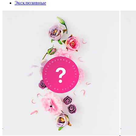
Эксклюзивные
Первое свидание – это всегда очень трепетно и волнительно. На
Но, тем не менее, пышность букета имеет свое определенное зн
будет выражать вашу симпатию. Три цветка символизируют восхи
сильно вы очарованы красотой своей избранницы. Также можно с
объемные композиции. Таким роскошным подарком вы можете п
– для женщины в любом возрасте цветы всегда желанный презен
Сколько цветов дарить на свадьбу
Цветы окружают молодоженов повсюду в их самый важный день!
большие букеты. Естественно, необходимо составлять букет из
Если в качестве основных цветов в букете используются пионы 
Букет из 9-11 веточек будет смотреться очень романтично и во
или корзинах, так как их не требуется ставить в вазу, и они с
19 цветов, а в сборных – не менее 5-7 основных крупных бутон
Какие цветы нельзя дарить на свадьбу
Свадьба одно из самых важных и торжественных мероприятий в ж
молодых не просто для галочки, а с учетом традиций и примет, 
цветов – тюльпаны, нарциссы. Считается, что такие цветы прине
букет более нежным. Избегайте букетов, в составе которых пр
аллергическую реакцию. У многих людей гвоздики вызывают неп
примета, что нельзя дарить цветы с острыми большими шипами 
порадовать молодых