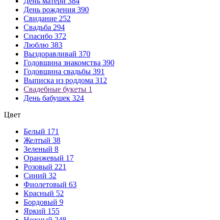
День матери
384
День рождения
390
Сколько роз дарить на 14 февраля
Свидание
252
Свадьба
294
14 февраля – это день, который невозможно представить без вал
Спасибо
372
любимой девушке. Вы остановили свой выбор на розах, но остаё
Люблю
383
70 см), то букет из 3-9 цветов букет смотреться очень аккурат
Выздоравливай
370
шикарным букетом, то отличным выбором станет букет из 51 или 
Годовщина знакомства
390
чувствах. Самое важное – наполните подарок искренностью и лю
Годовщина свадьбы
391
Выписка из роддома
312
Сколько роз подарить девушке на первом свидании
Свадебные букеты
1
День бабушек
324
Первое свидание – это очень трепетное и волнительное событие.
искреннюю улыбку. Мужчины, при выборе букета, наверняка заду
Цвет
следует выбрать цветок с крупным бутоном и длинным стеблем. 
роз расскажет о том, как сильно вы очарованы красотой своей и
Белый
171
поставить вашу спутницу в неловкое положение. Самое главное 
Желтый
38
останется не замеченным!
Зеленый
8
Оранжевый
17
Сколько роз можно дарить девушке
Розовый
221
Синий
32
Цветы – это универсальный презент, который дарят как на всев
Фиолетовый
63
какое количество роз нужно дарить девушке? Существуют опреде
Красный
52
себя! 1 цветок — символ симпатии и желания продолжить общени
Бордовый
9
привлечь неприятности. Букет из 7 роз — это число символизиру
Яркий
155
вариантом для признания в симпатии, любви. 13 роз – это симво
Нежный
248