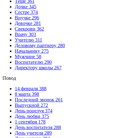
наверняка, верит ваша избранница в приметы или нет, то выбира
Тёще
361
Дочке
345
Сколько роз можно дарить на день рождения
Сестре
374
Внучке
296
Необычный флористический язык очень многогранный, он сможет
Девочке
281
количество роз дарят на День рождения? Наиболее распространё
Свекрови
362
букет как дополнение к основному подарку, то лаконичный букет
Врачу
303
роз. Такой подарок не останется незамеченным и подарит массу
Учителю
311
расскажет о вашей безумной любви. Пусть ваш презент будет 
Деловому партнеру
280
Начальнику
275
Сколько дарят роз на день рождения девушке
Мужчине
58
Воспитателю
290
Сложно представить День Рождения без подарков и, конечно же
Директору школы
267
букет цветов девушке на День Рождения, возникает вопрос – ско
Скром-ный букет из 3-9 бутонов станет отличным дополнением 
Повод
расскажут о вашем трепетном отношении. Такой букет станет о
смогут рассказать девушке о вашей любви и преданности. Несомн
14 февраля
388
8 марта
398
Сколько роз подарить жене на день рождения
Последний звонок
261
Выпускной
272
Прежде всего, выбирая цветы для любимой жены, вы хотите выр
День поцелуя
374
для такого повода. Но часто мужчины задаются вопросом: како
День любви
375
собранная из 15-25 крупных роз, будет очень достойно смотреть
1 сентября
178
супруге. Если выпадает чётное число, то прибавляется еще од
День воспитателя
288
букет из 51 или 101 розы. Такой по истине шикарный подарок 
День учителя
289
любой подарок! Самое главное, чтобы цветы были подарены с ис