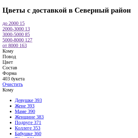
сертификат. Главное, выбирать подарок, который придется по в
Цветы с доставкой в Северный район
Что написать девушке с букетом цветов
до 2000
15
Подаренный букет цветов – это всегда неожиданный и приятный
2000-3000
13
букет. Очень часто мы сталкиваемся с тем, что заказчик испыты
3000-5000
85
стихотворения из интернета. В таком послании не будет искрен
5000-8000
127
могут быть слова любви, извинения, благодарности, вы можете р
от 8000
163
улыбку от приятных воспоминаний. Если букет дарится по како
Кому
стандартных «желаю счастья, здоровья» и так далее. Если вы хо
Повод
вкусный завтрак. Ведь самое главное, чтобы не только букет, 
Цвет
Состав
Сколько роз можно дарить
Форма
403 букета
Ни одно торжественное мероприятие не обходится без прекрасны
Очистить
выборе цветочного презента у многих возникает вопрос – сколь
Кому
симпатию и интерес. Букет из 5 или 7 роз расскажут о ваших и
получателю. Букет из 11 роз считается самым лучшим вариантом 
Девушке
393
цветов рассказать насколько человек для вас дорог. Букеты из 
Жене
393
отношении. При выборе букета следуйте своей интуиции, ведь 
Маме
390
Женщине
383
Сколько роз нельзя дарить
Подруге
371
Каждый из нас с самого детства знает, что нельзя дарить чётное
Коллеге
353
количество подаренных цветов не символизируется с чем-то плох
Бабушке
360