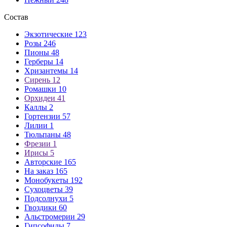
только близкому человеку, так как такой подарок является симво
потому что символизируют безответную и несчастную любовь. 
Состав
эмоций!
Экзотические
123
Сколько дарят роз девушке просто так
Розы
246
Пионы
48
Красивые ароматные розы уже давно считаются лучшим подарком 
Герберы
14
подарив букет роз, но возникает вопрос – сколько роз подарить 
Хризантемы
14
нечётных чисел розы можно дарить в любом количестве – от 1 до
Сирень
12
отношения вас связывают с девушкой. Помните, что девушка буд
Ромашки
10
Сколько роз дарить девушке в знак любви
Орхидеи
41
Каллы
2
Язык цветов очень многогранный и романтичный. Благодаря розам
Гортензии
57
любви? Некоторые девушки придают огромное значение количеств
Лилии
1
исходя из их значений. 1 роза говорит о нежности и застенчивос
Тюльпаны
48
подарок из 11 роз станет подтверждением постоянства и неизме
Фрезии
1
это не число роз, а искреннее желание сделать приятный пода
Ирисы
5
Авторские
165
Сколько дарить роз девушке на предложение
На заказ
165
Монобукеты
192
Предложение руки и сердца – это первый шаг к созданию новой
Сухоцветы
39
чтобы услышать заветное «да»? Традиционным букетом для таког
Подсолнухи
5
роз. Букет, который вы дарите девушке на предложение руки и 
Гвоздики
60
важность этого момента. Чтобы удивить свою избранницу, можно 
Альстромерии
29
Гипсофилы
7