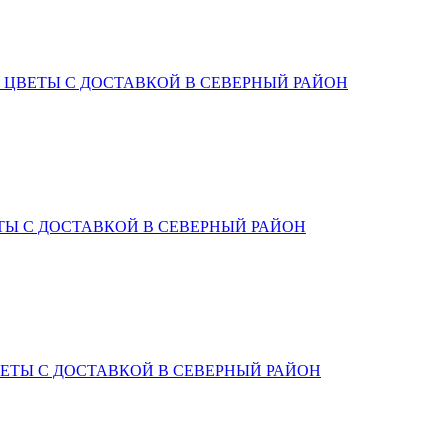
Вы получили приглашение на свадьбу и, естественно, вы задумы
белые, кремовые, сиреневые, нежно-розовые оттенки. Такая цв
)
ЦВЕТЫ С ДОСТАВКОЙ В СЕВЕРНЫЙ РАЙОН
к и монобукеты из одного вида цветов. Если же свадебное торже
ематические свадебные мероприятия становятся все более попул
и. В этот день семейная пара принимает поздравления, и неотъ
рный букет в этот день еще раз подчеркнет вашу любовь и благ
ТЫ С ДОСТАВКОЙ В СЕВЕРНЫЙ РАЙОН
ли 101 цветка. Исходите из своих возможностей и предпочтений 
ше сделать выбор в пользу букета средних размеров, от 15 до 25
и уже с многолетним стажем, в этот день внимание и подарки бу
бленных. Подаренный букет цветов способен выразить ваши сам
выбрать оптимальное количество цветов в букете? Крупные цвет
ЕТЫ С ДОСТАВКОЙ В СЕВЕРНЫЙ РАЙОН
ком громоздкой. Классические розы хорошо смотрятся в букете в 
а можно оформить такое количество роз в корзине. Если вы выби
укет из 7-15 соцветий. Также следует помнить, что принято дари
трепетное отношение ко своей возлюбленной!