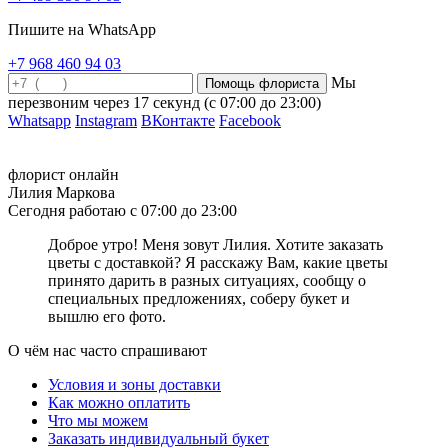
Что значит фиолетовый цвет цветов
Пишите на WhatsApp
Как часто при покупке букета вы задумываетесь о значении того
+7 968 460 94 03
или иного оттенка цветов на языке флористики? Очень часто,
Мы
выбор букета происходит на подсознательном уровне, и вы
перезвоним через
17 секунд
(с 07:00 до 23:00)
выбираете именно ту цветовую гамму, которая сможет сполна
Whatsapp
Instagram
ВКонтакте
Facebook
выразить ваши чувства и пожелания. Фиолетовый цвет на языке
цветов символизирует магию, тайну и волшебство. Также,
фиолетовый считается символом успеха и удачи. При помощи
флорист онлайн
букеты в фиолетовых оттенках вы сможете выразить
Лилия Маркова
признательность в крепкой дружбе, очарование. Если вы хотите
Сегодня работаю с 07:00 до 23:00
выразить человеку глубокую признательность и благодарность,
то сделайте свой выбор в пользу фиолетовых цветов: орхидеи,
Доброе утро! Меня зовут Лилия. Хотите заказать
тюльпаны, розы или ирисы. Выбирая достойный подарок,
цветы с доставкой? Я расскажу Вам, какие цветы
остановитесь на фиолетовых цветах. Они, несомненно,
принято дарить в разных ситуациях, сообщу о
понравятся получателю и выразят ваше самые наилучшие
специальных предложениях, соберу букет и
пожелания!
вышлю его фото.
Что значит зеленый цвет цветов
О чём нас часто спрашивают
Зеленый цвет ассоциируется с природой и гармонией, поэтому
Условия и зоны доставки
основное значение этого оттенка во флористике – это
Как можно оплатить
спокойствие, стабильность и мудрость. Букет в зеленых оттенках
Что мы можем
в интерьере способен вызывать умиротворение и спокойствие.
Заказать индивидуальный букет
Но в природе существует очень мало зелёных цветов, в