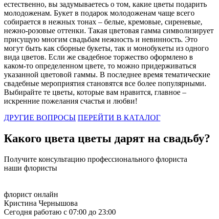
нашей планеты, в том числе и в России, у чёрных роз огромное
естественно, вы задумываетесь о том, какие цветы подарить
количество значений: восхищение смелостью и мужеством;
молодоженам. Букет в подарок молодоженам чаще всего
преданность и уверенность в своём успехе; крепкая дружба;
собирается в нежных тонах – белые, кремовые, сиреневые,
безграничная любовь, достойная смерти. При таком
нежно-розовые оттенки. Такая цветовая гамма символизирует
разнообразии значений, только сам даритель может вложить в
присущую многим свадьбам нежность и невинность. Это
такой необычный букет свой личный конечный смысл.
могут быть как сборные букеты, так и монобукеты из одного
вида цветов. Если же свадебное торжество оформлено в
Что значит алый цвет цветов
каком-то определенном цвете, то можно придерживаться
указанной цветовой гаммы. В последнее время тематические
Алый цвет является самым ярким и интенсивным, среди всех
свадебные мероприятия становятся все более популярными.
оттенков красного. В отличии от бордовых или красных роз,
Выбирайте те цветы, которые вам нравится, главное –
алые цветы поражают своей пламенной яркостью! Такие цветы
искренние пожелания счастья и любви!
как будто бы кричат о пылкой страсти и любви, они расскажут
вашей избраннице о самых сильных и искренних чувствах. В
ДРУГИЕ ВОПРОСЫ
ПЕРЕЙТИ В КАТАЛОГ
основном, алые цветы преподносят возлюбленной. Это уже
стало неизменной частью цветочного этикета, поэтому такой
Какого цвета цветы дарят на свадьбу?
букет вряд ли будет уместным подарком подруге, коллеге или
знакомой. Дарите алые розы тогда, когда вы уверены в своих
чувствах и хотите выразить их, сказать люблю без слов при
Получите консультацию профессионального флориста
помощи цветов!
наши флористы
Что значит бордовый цвет цветов
флорист онлайн
Бордовый цвет является неизменным символом роскоши и
Кристина Чернышова
богатства. Глубокий оттенок также способен выразить мудрость
Сегодня работаю с 07:00 до 23:00
и уважение, поэтому чаще всего букеты в бордовой цветовой