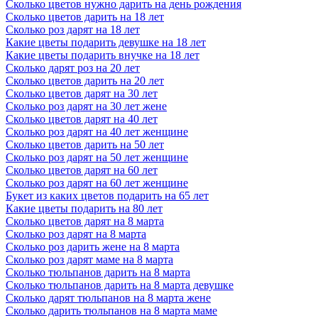
Сколько цветов нужно дарить на день рождения
восхищении чистотой и красотой девушки. Розовый или
Сколько цветов дарить на 18 лет
красный гиацинт способен выразить многогранную и яр-кую
Сколько роз дарят на 18 лет
палитру любовных чувств — от только зарождающейся страсти
Какие цветы подарить девушке на 18 лет
до прощальной нежности. Гиацинты желтого оттенка
Какие цветы подарить внучке на 18 лет
символизируют ревность, обиду или недоумение. Синие
Сколько дарят роз на 20 лет
гиацинты в знак уважения, преданности и благодарности за
Сколько цветов дарить на 20 лет
прожитые счастливые годы дарили друг другу супруги.
Сколько цветов дарят на 30 лет
Прекрасный ароматный букет из гиацинтов не только украсит
Сколько роз дарят на 30 лет жене
дом, но и поможет вам выразить ваше чувства!
Сколько цветов дарят на 40 лет
Сколько роз дарят на 40 лет женщине
Что подарить?
Сколько цветов дарить на 50 лет
Сколько цветов в букете можно дарить
Сколько роз дарят на 50 лет женщине
Сколько цветов дарят на 60 лет
Выбирая букет цветов в подарок, мы хотим порадовать
Сколько роз дарят на 60 лет женщине
получательницу и донести ей свое отношения и пожелания. И
Букет из каких цветов подарить на 65 лет
при выборе букета важное значение имеет количество цветов в
Какие цветы подарить на 80 лет
композиции. Прежде всего, помните о традиции дарить
Сколько цветов дарят на 8 марта
нечетное количество цветов. Хотя, современная флористика
Сколько роз дарят на 8 марта
придерживается такого правила, что после двенадцатого
Сколько роз дарить жене на 8 марта
соцветия числовая символика не учитывается. Но всё же лучше
Сколько роз дарят маме на 8 марта
дарить нечетное количество цветов в букете, чтобы не оказаться
Сколько тюльпанов дарить на 8 марта
в неловкой ситуации. Если следовать правилам нумерологии, то
Сколько тюльпанов дарить на 8 марта девушке
количество цветов в букете играет огромную роль. Раньше
Сколько дарят тюльпанов на 8 марта жене
этому уделялось большое внимание, но в современном мире
Сколько дарить тюльпанов на 8 марта маме
мало кто продолжает придерживаться этих правил. Пожалуй, не