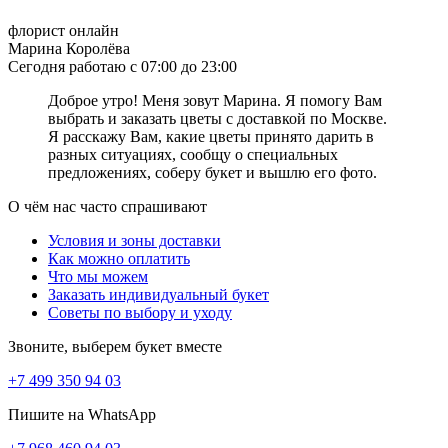
помощи языка цветов!
флорист онлайн
Что означает, когда дарят розовые розы девушке
Марина Королёва
Сегодня работаю с 07:00 до 23:00
С давних времён розовые розы наделены одним единственным
значением: они являются символом нежности, элегантности и
Доброе утро! Меня зовут Марина. Я помогу Вам
красоты. Вне зависимости от оттенка и количества роз в букете,
выбрать и заказать цветы с доставкой по Москве.
композиции из розовых роз всегда выглядят невероятно
Я расскажу Вам, какие цветы принято дарить в
изысканно и роскошно. Что символизируют подаренные
разных ситуациях, сообщу о специальных
розовые розы? Богатый и многогранный язык цветов трактует
предложениях, соберу букет и вышлю его фото.
подранный букет розовых роз, как выражение симпатии,
нежных и искренних эмоций, а также уважения и
О чём нас часто спрашивают
благодарности. Выбирая розовые розы для девушки, обратите
Условия и зоны доставки
внимание на оттенок. Светло-розовые тона символизируют
Как можно оплатить
симпатию, дружбу, романтичность, а тёмно-розовые оттенки
Что мы можем
расскажут о восхищении и ярких чувствах. Чудесный букет из
Заказать индивидуальный букет
розовых роз сможет подарить вашей избраннице самые яркие
Советы по выбору и уходу
эмоции!
Звоните, выберем букет вместе
Что значит оранжевый цвет цветов
+7 499 350 94 03
Оранжевый цвет во флористике представлен огромным
разнообразием: розы, герберы, гвоздики, тюльпаны, хризантемы
Пишите на WhatsApp
– практически все цветы имеют в своих рядах оранжевые сорта
нескольких оттенков. Прежде всего, оранжевый цвет