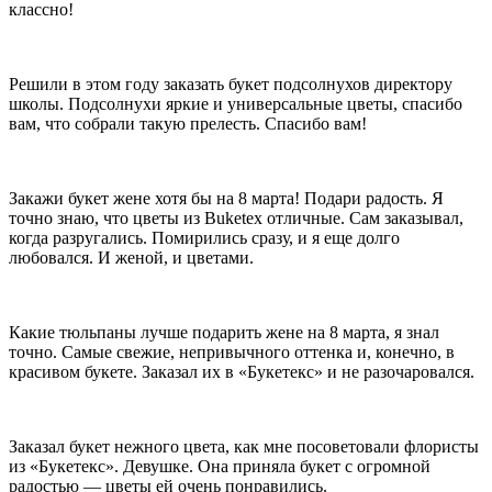
классно!
является символом чистоты, счастья. Букет лилий расскажет о
силе духа и прекрасных достижениях получателя. Каждый
оттенок лилии несёт в себе свой смысл. Розовые лилии
являются символом нежности и романтичности, жёлтые
Решили в этом году заказать букет подсолнухов директору
символизируют жизнерадостность и позитивный настрой, белые
школы. Подсолнухи яркие и универсальные цветы, спасибо
лилии наполнены нежностью и утонченностью, а оранжевые
вам, что собрали такую прелесть. Спасибо вам!
расскажут о пожелании здоровья и долголетия. Букет из лилий –
это отличный подарок для вручения близким и дорогим людям.
А верно подобранное сочетание оттенков подарит самые
радостные эмоции и отличное настроение!
Закажи букет жене хотя бы на 8 марта! Подари радость. Я
точно знаю, что цветы из Buketex отличные. Сам заказывал,
Что означает подсолнух на языке цветов
когда разругались. Помирились сразу, и я еще долго
любовался. И женой, и цветами.
Яркие, солнечные и невероятно позитивные! Да, речь о
подсолнухах. Декоративные сорта имеют крупные наружные
лепестки и небольшую сердцевину. Что значит подсолнух на
языке цветов? Подсолнухи отличаются от других цветов
Какие тюльпаны лучше подарить жене на 8 марта, я знал
достаточно крупным соцветием, яркой расцветкой и
точно. Самые свежие, непривычного оттенка и, конечно, в
потрясающей энергетикой, ведь они способны у каждого
красивом букете. Заказал их в «Букетекс» и не разочаровался.
вызвать приятную улыбку. На языке цветов подсолнух
символизирует успех, благополучие, достаток. Ещё одно
значение подсолнуха – оптимизм и радость. Среди
декоративных растений вряд ли найдётся ещё один такой же
Заказал букет нежного цвета, как мне посоветовали флористы
позитивный цветок, поэтому не упустите возможности
из «Букетекс». Девушке. Она приняла букет с огромной
порадовать своих близких таким прекрасным букетом.
радостью — цветы ей очень понравились.