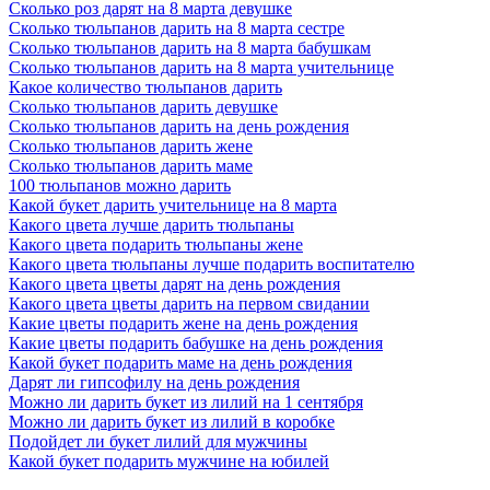
Сколько роз дарят на 8 марта девушке
важно сколько цветов в букете. Гораздо важнее дарить близким
Сколько тюльпанов дарить на 8 марта сестре
людям внимание и хорошее настроение!
Сколько тюльпанов дарить на 8 марта бабушкам
Сколько тюльпанов дарить на 8 марта учительнице
Что подарить с букетом цветов
Какое количество тюльпанов дарить
Цветы являются неотъемлемой частью подарков и поздравлений
Сколько тюльпанов дарить девушке
по всевозможным поводам. Но чаще всего, поздравления и
Сколько тюльпанов дарить на день рождения
презенты не ограничиваются только букетом. Рассмотрим
Сколько тюльпанов дарить жене
несколько вариантов, чем можно дополнить цветочную
Сколько тюльпанов дарить маме
композицию. Универсальным дополнением к букету цветов
100 тюльпанов можно дарить
является сладкий презент. Это может быть коробка конфет,
Какой букет дарить учительнице на 8 марта
шоколадка, зефир или мармелад – любая сладость, которую
Какого цвета лучше дарить тюльпаны
очень любит получатель. Такое сочетание подарков сможет
Какого цвета подарить тюльпаны жене
подарить еще больше радости и положительных эмоций.
Какого цвета тюльпаны лучше подарить воспитателю
Воздушные шары всегда дарят невероятное ощущение
Какого цвета цветы дарят на день рождения
праздника и беззаботности, возвращая каждого из нас в детство.
Какого цвета цветы дарить на первом свидании
Поэтому такое дополнение к букету создаст еще большую
Какие цветы подарить жене на день рождения
атмосферу веселья и непременно станет залогом хорошего
Какие цветы подарить бабушке на день рождения
настроения. Мягкие игрушки также возвращают нас в детство,
Какой букет подарить маме на день рождения
дарят ощущение нежности и безмятежности. Такой презент
Дарят ли гипсофилу на день рождения
можно добавить к подарку романтичной и чуткой натуре.
Можно ли дарить букет из лилий на 1 сентября
Можно выбрать множество других дополнений к букету, исходя
Можно ли дарить букет из лилий в коробке
из пожеланий и предпочтений получательницы. Это может быть
Подойдет ли букет лилий для мужчины
набор чая или кофе, парфюмерия, подарочный сертификат.
Какой букет подарить мужчине на юбилей
Главное, выбирать подарок, который придется по вкусу и