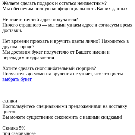
Желаете сделать подарок и остаться неизвестным?
значений и толкований. Наиболее распространёнными
Мы обеспечим полную конфиденциальность Ваших данных
значениями считается дружба, выражение симпатии и
поддержки. Белые хризантемы символизируют искренность,
Не знаете точный адрес получателя?
верность и преданность. Такой букет можно подарить подруге
Ничего страшного — мы сами узнаем адрес и согласуем время
или маме. Фиолетовые и розовые оттенки хризантем являются
доставки.
символами творчества, нестандартности мышления, а также
выражают уважение и почтение. Букет из фиолетовых
Нет времени приехать и вручить цветы лично? Находитесь в
хризантем станет отличным подарком для родственников,
другом городе?
друзей, коллег. Яркие жёлтые и оранжевые хризантемы своей
Мы доставим букет получателю от Вашего имени и
яркостью расскажут о пожеланиях благополучия и удачи. Такой
передадим поздравления
букет отлично подойдёт в подарок для коллег, друзей. При
помощи многогранности и разнообразия хризантем, вы сможете
Хотите сделать сногсшибательный сюрприз?
составить своё индивидуальное послание и выразить искренние
Получатель до момента вручения не узнает, что это цветы.
чувства.
выбрать букет
Что обозначают цвета хризантем
Япония и Китай до сих пор не могут решить вопрос — кто из
них является родиной этого прекрасного цветка. В Японии
ски
дки
хризантема считается благороднейшим растением наравне со
Воспользуйтесь специальными предложениями на доставку
сливой, орхидеей и бамбуком. В Китае хризантема — символ
цветов
женского начала, целомудренности и женственности,
Вы можете существенно сэкономить с нашими скидками!
спокойствия и умиротворения. В наши времена селекционеры
вывели бесконечное множество оттенков этого цветка.
Скидка 5%
Перейдем к символике этих цветов. Желтые хризантемы —
при самовывозе