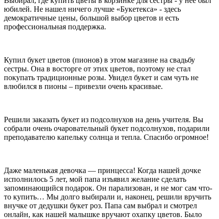
Выбирал, где купить цветы в корзинке для сестры - у нее был
Что означают ирисы на языке цветов
юбилей. Не нашел ничего лучше «Букетекса» - здесь
демократичные цены, большой выбор цветов и есть
Ирис — цветок, поражающий своей элегантностью и
профессиональная поддержка.
строгостью, которая сочетается с нежностью и хрупкостью.
Ирисы прекрасно смотрятся не только в монобукетах, но и
способны украсить любую композицию. Что означает ирис на
Купил букет цветов (пионов) в этом магазине на свадьбу
языке цветов? В переводе с греческого ирис означает «радуга».
сестры. Она в восторге от этих цветов, поэтому не стал
Белые ирисы символизируют чистоту помыслов и невинность
покупать традиционные розы. Увидел букет и сам чуть не
юной девушки. Жёлтые ирисы не только поднимают настроение
влюбился в пионы – привезли очень красивые.
своим ярким и позитивным внешним видом, но и способны
выразить восхищение талантами и красотой души человека.
Фиолетовые ирисы считаются символом мудрости и высокой
духовности. Букет из фиолетовых ирисов выражает
Решили заказать букет из подсолнухов на день учителя. Вы
безграничное уважение к получателю. Синие ирисы считаются
собрали очень очаровательный букет подсолнухов, подарили
символом мужества и храбрости. Отличительной чертой ирисов
преподавателю капельку солнца и тепла. Спасибо огромное!
считается их универсальность: их уместно включать в букеты
представителям обоих полов и дарить по любому поводу.
Что значит лилия на языке цветов
Даже маленькая девочка — принцесса! Когда нашей дочке
исполнилось 5 лет, мой папа изъявил желание сделать
Лилия – очень ароматный цветок с невероятно красивыми
запоминающийся подарок. Он парализован, и не мог сам что-
крупными бутонами. Но их аромат нравится далеко не всем,
то купить… Мы долго выбирали и, наконец, решили вручить
поэтому не стоит дарить букет из лилий людям с
внучке от дедушки букет роз. Папа сам выбрал и смотрел
непереносимостью запахов или аллергией. Каждый цветок
онлайн, как нашей малышке вручают охапку цветов. Было
имеет свой особый смысл на языке флористики. Так, лилия