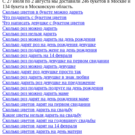
С 27 июля по 2 августа мы доставили 246 букетов в Москве и
цветов? Основными символами орхидеи являются красота,
134 букета в Московскую область.
утончённость, изысканность, женственность. Однако, значение
Сколько цветов в букете можно дарить
орхидеи на языке цветов ярче раскрывается через
Что подарить с букетом цветов
интерпретацию цвета. Белая орхидея – это символ почтения,
Что написать девушке с букетом цветов
невинности. Желтая считается символом дружбы, радости.
Сколько роз можно дарить
Розовая орхидея олицетворяет женственность, утонченность,
Сколько роз нельзя дарить
восхищение. Всевозможные орхидеи с зелеными вкраплениями
Сколько роз можно дарить на день рождения
– это символ счастья, удачи, долголетия. Орхидеи с
Сколько дарят роз на день рождения девушке
фиолетовыми соцветиями - восхищение выказывание
Сколько роз подарить жене на день рождения
достоинства, почтения, а цветы с красными вкраплениями -
Сколько роз дарить на 14 февраля
символы страсти, мужества. Если вы хотите, чтобы ваши
Сколько роз подарить девушке на первом свидании
искренние пожелания на языке цветов звучали ярко и отчет-
Сколько роз можно дарить девушке
ливо, выберите конкретный сорт орхидеи, который будет
Сколько дарят роз девушке просто так
выражать ваши чувства и эмоции.
Сколько роз дарить девушке в знак любви
Сколько дарить роз девушке на предложение
Что означает гиацинт на языке цветов
Сколько роз подарить подруге на день рождения
Сколько роз можно дарить маме
Гиацинты – весенние цветы с потрясающим ароматом, которые
Сколько роз дарят на день рождения маме
ассоциируются с любовью и новыми открытиями. В настоящий
Сколько цветов дарят на первом свидании
момент они набирают популярность и становятся всё чаще
Сколько цветов дарить на свадьбу
главным подарком на 8 марта. Что символизируют гиацинты на
Какие цветы нельзя дарить на свадьбу
языке цветов? Благодаря яркой окраске, потрясающему аромату
Сколько цветов дарят на годовщину свадьбы
и необычному внешнему виду, трактовать символику гиацинтов
Сколько цветов дарят на 14 февраля
начали еще в эпоху романтизма. Но и на сегодняшний день эти
Сколько цветов дарить на день матери
значения не теряют актуальности. Белый гиацинт расскажет о