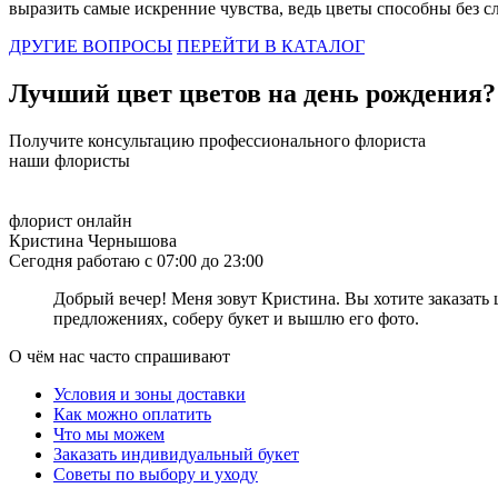
выразить самые искренние чувства, ведь цветы способны без с
Сколько роз дарить на 14 февраля
ДРУГИЕ ВОПРОСЫ
ПЕРЕЙТИ В КАТАЛОГ
14 февраля – это день, который невозможно представить без вал
любимой девушке. Вы остановили свой выбор на розах, но остаё
Лучший цвет цветов на день рождения?
70 см), то букет из 3-9 цветов букет смотреться очень аккурат
шикарным букетом, то отличным выбором станет букет из 51 или 
Получите консультацию профессионального флориста
чувствах. Самое важное – наполните подарок искренностью и лю
наши флористы
Сколько роз подарить девушке на первом свидании
флорист онлайн
Первое свидание – это очень трепетное и волнительное событие.
Кристина Чернышова
искреннюю улыбку. Мужчины, при выборе букета, наверняка заду
Сегодня работаю с 07:00 до 23:00
следует выбрать цветок с крупным бутоном и длинным стеблем. 
роз расскажет о том, как сильно вы очарованы красотой своей и
Добрый вечер! Меня зовут Кристина. Вы хотите заказать 
поставить вашу спутницу в неловкое положение. Самое главное 
предложениях, соберу букет и вышлю его фото.
останется не замеченным!
О чём нас часто спрашивают
Сколько роз можно дарить девушке
Условия и зоны доставки
Цветы – это универсальный презент, который дарят как на всев
Как можно оплатить
какое количество роз нужно дарить девушке? Существуют опреде
Что мы можем
себя! 1 цветок — символ симпатии и желания продолжить общени
Заказать индивидуальный букет
привлечь неприятности. Букет из 7 роз — это число символизиру
Советы по выбору и уходу
вариантом для признания в симпатии, любви. 13 роз – это симво