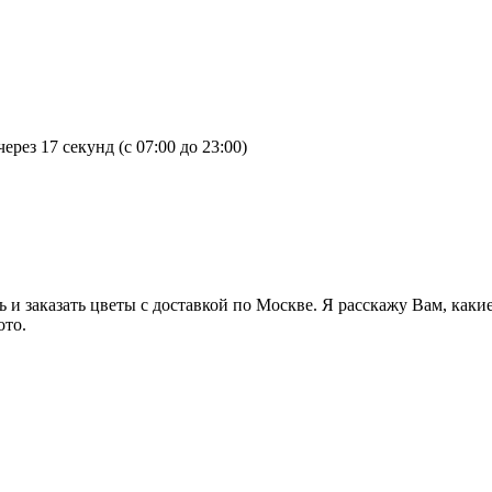
лом счастья в браке, нежные чувства и уважение к своей супруге.
Принято дарить 99 или 101 розу. Правильно подобранный крас
для девушки как по торжественному поводу, так и без него. Вы
девушке без повода? В первую очередь, традиционно не дарят чёт
через
17 секунд
(с 07:00 до 23:00)
 101 и даже 1001! Выбирайте количество роз в букете, исходя из
ет рада не количеству цветов, а подаренному вниманию!
 можно рассказать о своих чувствах и эмоциях, и сделать это п
у роз в букете, а для кого-то эти цифры совсем не имеют значе
ти чувств. 3 цветка – это простое проявление симпатии. 5 роз –
и заказать цветы с доставкой по Москве. Я расскажу Вам, каки
н-ной любви; 29 – обещают вечную любовь и преданность; 101 ро
ото.
рок и подарить любимой девушке яркие и запоминающиеся эмоции
 семьи. Цветы являются неотъемлемым атрибутом в этот очень в
о повода является букет из 51 или 101 розы. Чаще всего мужчи
сердца, должен быть значительно лучше и объемнее тех букетов,
в этот день выбрать букет из роз, собранный в форме сердца. Т