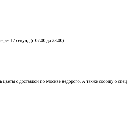
подарка всегда тоже очень ответственное мероприятие. Букет из
ения подруге? По случаю Дня Рождения чаще всего выбирают бук
и к близкой подруге. Такое количество роз также можно оформи
ций, то подарите букет из 51 или более роз. Этот презент стане
 искренними пожеланиями, сможет растрогать вашу подругу и з
через
17 секунд
(с 07:00 до 23:00)
неизменно считается букет роз, который можно подарить как по
ристике не только цветовая гамма имеет свою символику. Количе
 и женских эмоций. Такой подарок подчеркнёт значимость женщи
бе послание уважения и огромной благодарности. 25 роз чаще всег
розы чаще всего дарят на День Рождения. Этот шикарный презе
 букете, ваша мама всегда будет рада проявлению внимания, лю
ть цветы с доставкой по Москве недорого. А также сообщу о спе
еловека без шикарного букета роз. Сколько роз подарить маме 
е. Первый – это подарить букет из такого количества роз, сколь
рый непременно порадует вашу маму. Второй вариант, если перв
ашу любовь и признательность. Подарить приятные эмоции люби