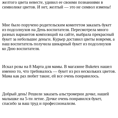
желтого цвета невесте, удивил ее своими познаниями в
является символом чистоты, счастья. Букет лилий расскажет о
символике цветов. И нет, желтый — это не символ измены!
силе духа и прекрасных достижениях получателя. Каждый
оттенок лилии несёт в себе свой смысл. Розовые лилии
являются символом нежности и романтичности, жёлтые
символизируют жизнерадостность и позитивный настрой, белые
Мне было поручено родительским комитетом заказать букет
лилии наполнены нежностью и утонченностью, а оранжевые
из подсолнухов на День воспитателя. Пересмотрела много
расскажут о пожелании здоровья и долголетия. Букет из лилий –
разных вариантов композиций на сайте, выбрала прекрасный
это отличный подарок для вручения близким и дорогим людям.
букет за небольшие деньги. Курьер доставил цветы вовремя, а
А верно подобранное сочетание оттенков подарит самые
наш воспитатель получила шикарный букет из подсолнухов
радостные эмоции и отличное настроение!
ко Дню воспитателя.
Что означает подсолнух на языке цветов
Яркие, солнечные и невероятно позитивные! Да, речь о
Искал розы на 8 Марта для мамы. В магазине Buketex нашел
подсолнухах. Декоративные сорта имеют крупные наружные
именно то, что требовалось — букет из роз нескольких цветов.
лепестки и небольшую сердцевину. Что значит подсолнух на
Мама как раз любит такие, ей все очень понравилось.
языке цветов? Подсолнухи отличаются от других цветов
достаточно крупным соцветием, яркой расцветкой и
потрясающей энергетикой, ведь они способны у каждого
вызвать приятную улыбку. На языке цветов подсолнух
Добрый день! Решили заказать альстромерии дочке, нашей
символизирует успех, благополучие, достаток. Ещё одно
малышке на 5-ти летие. Дочке очень понравился букет,
значение подсолнуха – оптимизм и радость. Среди
спасибо за ваш труд и профессионализм.
декоративных растений вряд ли найдётся ещё один такой же
позитивный цветок, поэтому не упустите возможности
порадовать своих близких таким прекрасным букетом.