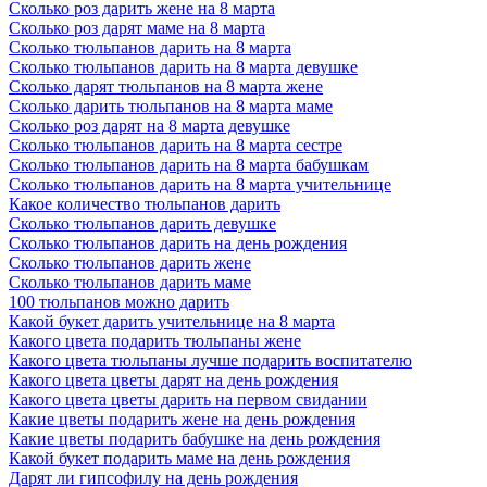
Сколько роз дарить жене на 8 марта
важно сколько цветов в букете. Гораздо важнее дарить близким
Сколько роз дарят маме на 8 марта
людям внимание и хорошее настроение!
Сколько тюльпанов дарить на 8 марта
Сколько тюльпанов дарить на 8 марта девушке
Что подарить с букетом цветов
Сколько дарят тюльпанов на 8 марта жене
Цветы являются неотъемлемой частью подарков и поздравлений
Сколько дарить тюльпанов на 8 марта маме
по всевозможным поводам. Но чаще всего, поздравления и
Сколько роз дарят на 8 марта девушке
презенты не ограничиваются только букетом. Рассмотрим
Сколько тюльпанов дарить на 8 марта сестре
несколько вариантов, чем можно дополнить цветочную
Сколько тюльпанов дарить на 8 марта бабушкам
композицию. Универсальным дополнением к букету цветов
Сколько тюльпанов дарить на 8 марта учительнице
является сладкий презент. Это может быть коробка конфет,
Какое количество тюльпанов дарить
шоколадка, зефир или мармелад – любая сладость, которую
Сколько тюльпанов дарить девушке
очень любит получатель. Такое сочетание подарков сможет
Сколько тюльпанов дарить на день рождения
подарить еще больше радости и положительных эмоций.
Сколько тюльпанов дарить жене
Воздушные шары всегда дарят невероятное ощущение
Сколько тюльпанов дарить маме
праздника и беззаботности, возвращая каждого из нас в детство.
100 тюльпанов можно дарить
Поэтому такое дополнение к букету создаст еще большую
Какой букет дарить учительнице на 8 марта
атмосферу веселья и непременно станет залогом хорошего
Какого цвета подарить тюльпаны жене
настроения. Мягкие игрушки также возвращают нас в детство,
Какого цвета тюльпаны лучше подарить воспитателю
дарят ощущение нежности и безмятежности. Такой презент
Какого цвета цветы дарят на день рождения
можно добавить к подарку романтичной и чуткой натуре.
Какого цвета цветы дарить на первом свидании
Можно выбрать множество других дополнений к букету, исходя
Какие цветы подарить жене на день рождения
из пожеланий и предпочтений получательницы. Это может быть
Какие цветы подарить бабушке на день рождения
набор чая или кофе, парфюмерия, подарочный сертификат.
Какой букет подарить маме на день рождения
Главное, выбирать подарок, который придется по вкусу и
Дарят ли гипсофилу на день рождения