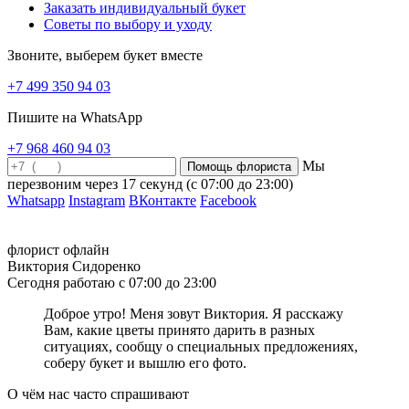
Заказать индивидуальный букет
современной флористике чаще всего встречаются зеленые
Советы по выбору и уходу
орхидеи, гвоздики, розы, гортензии. Конечно же, все эти цветы
выглядят очень необычно, даже экзотически, поэтому букет в
Звоните, выберем букет вместе
зелёной цветовой гамме станет отличным подарком
неординарному, творческому человеку. Необычный зеленый
+7 499 350 94 03
букет, несомненно, сможет вызвать восторг и восхищение у
получателя!
Пишите на WhatsApp
Какие цветы что означают
+7 968 460 94 03
Мы
Флористический язык безмерно богат и разнообразен. Очень
перезвоним через
17 секунд
(с 07:00 до 23:00)
часто при составлении букета флористы ориентируются на ваши
Whatsapp
Instagram
ВКонтакте
Facebook
пожелания к букету и значение цветов. Предлагаем вам
ознакомиться со значением некоторых самых популярных
цветов. Амариллисы — изящество и гордость. Анемоны —
флорист офлайн
искренность, счастье. Гвоздики — честность, преданность,
Виктория Сидоренко
страсть к свободе и тайная любовь. Герберы — улыбки, радость,
Сегодня работаю с 07:00 до 23:00
оптимизм и легкий флирт. Гортензии — скромность,
искренность, надежда, холодные и ровные отношения. Ирисы —
Доброе утро! Меня зовут Виктория. Я расскажу
доверие, мудрость, бесстрашие, верность и надежда на теплые
Вам, какие цветы принято дарить в разных
отношения. Каллы — признание достоинств другого человека и
ситуациях, сообщу о специальных предложениях,
восхищение. Лилии — чистые, искренние отношения и
соберу букет и вышлю его фото.
пожелание процветания. Нарциссы — восхищение и признание
в теплых чувствах. Орхидеи — утонченность и нежные чувства.
О чём нас часто спрашивают
Пионы — страсть к веселью и счастье в доме. Подсолнухи —