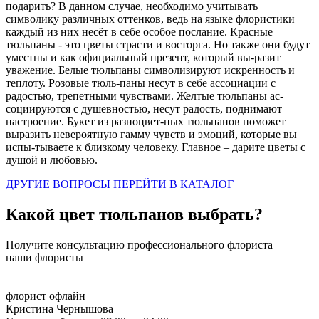
нашей планеты, в том числе и в России, у чёрных роз огромное
подарить? В данном случае, необходимо учитывать
количество значений: восхищение смелостью и мужеством;
символику различных оттенков, ведь на языке флористики
преданность и уверенность в своём успехе; крепкая дружба;
каждый из них несёт в себе особое послание. Красные
безграничная любовь, достойная смерти. При таком
тюльпаны - это цветы страсти и восторга. Но также они будут
разнообразии значений, только сам даритель может вложить в
уместны и как официальный презент, который вы-разит
такой необычный букет свой личный конечный смысл.
уважение. Белые тюльпаны символизируют искренность и
теплоту. Розовые тюль-паны несут в себе ассоциации с
Что значит алый цвет цветов
радостью, трепетными чувствами. Желтые тюльпаны ас-
социируются с душевностью, несут радость, поднимают
Алый цвет является самым ярким и интенсивным, среди всех
настроение. Букет из разноцвет-ных тюльпанов поможет
оттенков красного. В отличии от бордовых или красных роз,
выразить невероятную гамму чувств и эмоций, которые вы
алые цветы поражают своей пламенной яркостью! Такие цветы
испы-тываете к близкому человеку. Главное – дарите цветы с
как будто бы кричат о пылкой страсти и любви, они расскажут
душой и любовью.
вашей избраннице о самых сильных и искренних чувствах. В
основном, алые цветы преподносят возлюбленной. Это уже
ДРУГИЕ ВОПРОСЫ
ПЕРЕЙТИ В КАТАЛОГ
стало неизменной частью цветочного этикета, поэтому такой
букет вряд ли будет уместным подарком подруге, коллеге или
Какой цвет тюльпанов выбрать?
знакомой. Дарите алые розы тогда, когда вы уверены в своих
чувствах и хотите выразить их, сказать люблю без слов при
помощи цветов!
Получите консультацию профессионального флориста
наши флористы
Что значит бордовый цвет цветов
Бордовый цвет является неизменным символом роскоши и
флорист офлайн
богатства. Глубокий оттенок также способен выразить мудрость
Кристина Чернышова
и уважение, поэтому чаще всего букеты в бордовой цветовой