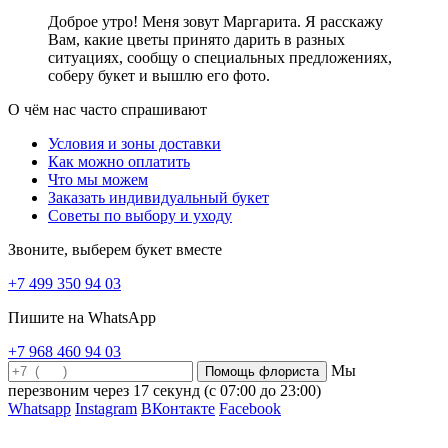
Доброе утро! Меня зовут Маргарита. Я расскажу
Что означают тюльпаны на языке цветов
Вам, какие цветы принято дарить в разных
ситуациях, сообщу о специальных предложениях,
Конечно же, тюльпаны у всех ассоциируются с первыми
соберу букет и вышлю его фото.
весенними теплыми днями. На языке цветов, тюльпаны
символизируют благополучие, любовь и счастье. На любом
О чём нас часто спрашивают
торжестве букет тюльпанов будет смотреться торжественно и
вполне уместно. Благодаря их богатой цветовой гамме, вы
Условия и зоны доставки
сможете выразить любые эмоции и пожелания подаренным
Как можно оплатить
букетом. Белые тюльпаны символизируют искреннее и
Что мы можем
благородное отношение; розовые являются символом
Заказать индивидуальный букет
невинности и романтичности; яркие красные или алые
Советы по выбору и уходу
тюльпаны расскажут о вашей любви, страсти и восхищении;
жёлтые тюльпаны олицетворяют искренность, удачу и успех;
Звоните, выберем букет вместе
сиреневые оттенки тюльпанов смогут передать ваше глубокое
почтение и уважение; оранжевые способны выразить заботу и
+7 499 350 94 03
уважение. Тюльпаны – универсальный цветок, который в любой
расцветке сможет подарить море нежности и положительных
Пишите на WhatsApp
эмоций!
+7 968 460 94 03
Какой цвет тюльпанов что означает
Мы
перезвоним через
17 секунд
(с 07:00 до 23:00)
Тюльпаны обладают невероятно разнообразной гаммой
Whatsapp
Instagram
ВКонтакте
Facebook
оттенков: от белоснежного до практически черного. И каждый
из этих цветов несёт в себе особое значение и настроение,