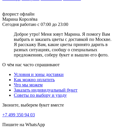
помощи языка цветов!
Что означает, когда дарят розовые розы девушке
флорист офлайн
Марина Королёва
С давних времён розовые розы наделены одним единственным
Сегодня работаю с 07:00 до 23:00
значением: они являются символом нежности, элегантности и
красоты. Вне зависимости от оттенка и количества роз в букете,
Доброе утро! Меня зовут Марина. Я помогу Вам
композиции из розовых роз всегда выглядят невероятно
выбрать и заказать цветы с доставкой по Москве.
изысканно и роскошно. Что символизируют подаренные
Я расскажу Вам, какие цветы принято дарить в
розовые розы? Богатый и многогранный язык цветов трактует
разных ситуациях, сообщу о специальных
подранный букет розовых роз, как выражение симпатии,
предложениях, соберу букет и вышлю его фото.
нежных и искренних эмоций, а также уважения и
благодарности. Выбирая розовые розы для девушки, обратите
О чём нас часто спрашивают
внимание на оттенок. Светло-розовые тона символизируют
Условия и зоны доставки
симпатию, дружбу, романтичность, а тёмно-розовые оттенки
Как можно оплатить
расскажут о восхищении и ярких чувствах. Чудесный букет из
Что мы можем
розовых роз сможет подарить вашей избраннице самые яркие
Заказать индивидуальный букет
эмоции!
Советы по выбору и уходу
Что значит оранжевый цвет цветов
Звоните, выберем букет вместе
Оранжевый цвет во флористике представлен огромным
+7 499 350 94 03
разнообразием: розы, герберы, гвоздики, тюльпаны, хризантемы
– практически все цветы имеют в своих рядах оранжевые сорта
Пишите на WhatsApp
нескольких оттенков. Прежде всего, оранжевый цвет