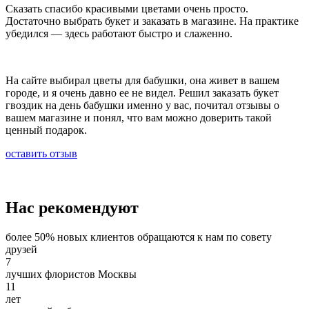
Сказать спасибо красивыми цветами очень просто.
Что означают каллы на языке цветов
Достаточно выбрать букет и заказать в магазине. На практике
убедился — здесь работают быстро и слаженно.
Каллы – одни из самых необычных и элегантных
представителей цветочного мира. Необычная форма бутона и
нестандартные расцветки вызывают огромный интерес к этому
цветку. Что же символизируют каллы на языке цветов? Если вы
На сайте выбирал цветы для бабушки, она живет в вашем
хотите выразить уважение и восхищение кем-либо, то букет
городе, и я очень давно ее не видел. Решил заказать букет
калл справится с этой задачей на отлично! Также каллы
гвоздик на день бабушки именно у вас, почитал отзывы о
восхваляют женскую красоту и великолепие. Существует
вашем магазине и понял, что вам можно доверить такой
огромное множество сортов калл, отличающихся как по форме
ценный подарок.
бутона, так и по расцветке. Определённые оттенки калл имеют
оставить отзыв
разную символику: белые каллы - символ чистоты и
невинности, поэтому их часто используют в свадебных букетах;
бордовые и красные каллы символизируют доверие и
взаимопонимание; жёлтые каллы выражают пожелание
благополучия и достатка; розовые каллы расскажут вашей
Нас рекомендуют
избраннице о нежности и влюблённости; фиолетовые или
пурпурные каллы символизируют страсть, а также расскажут о
более 50% новых клиентов обращаются к нам по совету
великолепии получательницы. Одновременно строгие и
друзей
нежные, элегантные каллы смогут вызвать истинный восторг и
7
восхищение!
лучших флористов Москвы
11
Что означают ромашки на языке цветов
лет