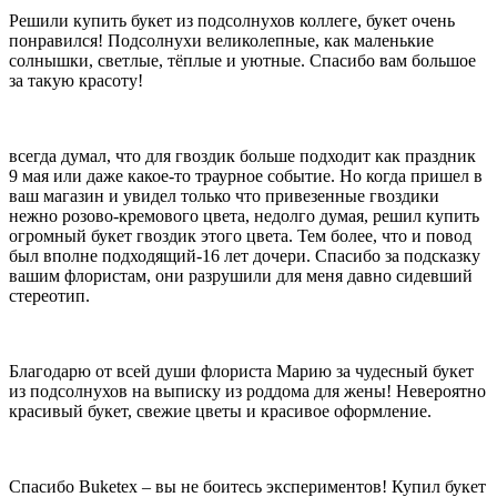
Что означают ирисы на языке цветов
Решили купить букет из подсолнухов коллеге, букет очень
понравился! Подсолнухи великолепные, как маленькие
Ирис — цветок, поражающий своей элегантностью и
солнышки, светлые, тёплые и уютные. Спасибо вам большое
строгостью, которая сочетается с нежностью и хрупкостью.
за такую красоту!
Ирисы прекрасно смотрятся не только в монобукетах, но и
способны украсить любую композицию. Что означает ирис на
языке цветов? В переводе с греческого ирис означает «радуга».
всегда думал, что для гвоздик больше подходит как праздник
Белые ирисы символизируют чистоту помыслов и невинность
9 мая или даже какое-то траурное событие. Но когда пришел в
юной девушки. Жёлтые ирисы не только поднимают настроение
ваш магазин и увидел только что привезенные гвоздики
своим ярким и позитивным внешним видом, но и способны
нежно розово-кремового цвета, недолго думая, решил купить
выразить восхищение талантами и красотой души человека.
огромный букет гвоздик этого цвета. Тем более, что и повод
Фиолетовые ирисы считаются символом мудрости и высокой
был вполне подходящий-16 лет дочери. Спасибо за подсказку
духовности. Букет из фиолетовых ирисов выражает
вашим флористам, они разрушили для меня давно сидевший
безграничное уважение к получателю. Синие ирисы считаются
стереотип.
символом мужества и храбрости. Отличительной чертой ирисов
считается их универсальность: их уместно включать в букеты
представителям обоих полов и дарить по любому поводу.
Благодарю от всей души флориста Марию за чудесный букет
Что значит лилия на языке цветов
из подсолнухов на выписку из роддома для жены! Невероятно
красивый букет, свежие цветы и красивое оформление.
Лилия – очень ароматный цветок с невероятно красивыми
крупными бутонами. Но их аромат нравится далеко не всем,
поэтому не стоит дарить букет из лилий людям с
непереносимостью запахов или аллергией. Каждый цветок
Спасибо Buketex – вы не боитесь экспериментов! Купил букет
имеет свой особый смысл на языке флористики. Так, лилия