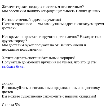
значений и толкований. Наиболее распространёнными
Желаете сделать подарок и остаться неизвестным?
значениями считается дружба, выражение симпатии и
Мы обеспечим полную конфиденциальность Ваших данных
поддержки. Белые хризантемы символизируют искренность,
верность и преданность. Такой букет можно подарить подруге
Не знаете точный адрес получателя?
или маме. Фиолетовые и розовые оттенки хризантем являются
Ничего страшного — мы сами узнаем адрес и согласуем время
символами творчества, нестандартности мышления, а также
доставки.
выражают уважение и почтение. Букет из фиолетовых
хризантем станет отличным подарком для родственников,
Нет времени приехать и вручить цветы лично? Находитесь в
друзей, коллег. Яркие жёлтые и оранжевые хризантемы своей
другом городе?
яркостью расскажут о пожеланиях благополучия и удачи. Такой
Мы доставим букет получателю от Вашего имени и
букет отлично подойдёт в подарок для коллег, друзей. При
передадим поздравления
помощи многогранности и разнообразия хризантем, вы сможете
составить своё индивидуальное послание и выразить искренние
Хотите сделать сногсшибательный сюрприз?
чувства.
Получатель до момента вручения не узнает, что это цветы.
выбрать букет
Что обозначают цвета хризантем
Япония и Китай до сих пор не могут решить вопрос — кто из
них является родиной этого прекрасного цветка. В Японии
хризантема считается благороднейшим растением наравне со
ски
дки
сливой, орхидеей и бамбуком. В Китае хризантема — символ
Воспользуйтесь специальными предложениями на доставку
женского начала, целомудренности и женственности,
цветов
спокойствия и умиротворения. В наши времена селекционеры
Вы можете существенно сэкономить с нашими скидками!
вывели бесконечное множество оттенков этого цветка.
Перейдем к символике этих цветов. Желтые хризантемы —
Скидка 5%