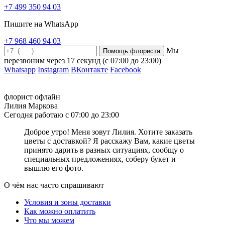
+7 499 350 94 03
Что значит фиолетовый цвет цветов
Пишите на WhatsApp
Как часто при покупке букета вы задумываетесь о значении того
или иного оттенка цветов на языке флористики? Очень часто,
+7 968 460 94 03
выбор букета происходит на подсознательном уровне, и вы
Мы
выбираете именно ту цветовую гамму, которая сможет сполна
перезвоним через
17 секунд
(с 07:00 до 23:00)
выразить ваши чувства и пожелания. Фиолетовый цвет на языке
Whatsapp
Instagram
ВКонтакте
Facebook
цветов символизирует магию, тайну и волшебство. Также,
фиолетовый считается символом успеха и удачи. При помощи
букеты в фиолетовых оттенках вы сможете выразить
флорист офлайн
признательность в крепкой дружбе, очарование. Если вы хотите
Лилия Маркова
выразить человеку глубокую признательность и благодарность,
Сегодня работаю с 07:00 до 23:00
то сделайте свой выбор в пользу фиолетовых цветов: орхидеи,
тюльпаны, розы или ирисы. Выбирая достойный подарок,
Доброе утро! Меня зовут Лилия. Хотите заказать
остановитесь на фиолетовых цветах. Они, несомненно,
цветы с доставкой? Я расскажу Вам, какие цветы
понравятся получателю и выразят ваше самые наилучшие
принято дарить в разных ситуациях, сообщу о
пожелания!
специальных предложениях, соберу букет и
вышлю его фото.
Что значит зеленый цвет цветов
О чём нас часто спрашивают
Зеленый цвет ассоциируется с природой и гармонией, поэтому
основное значение этого оттенка во флористике – это
Условия и зоны доставки
спокойствие, стабильность и мудрость. Букет в зеленых оттенках
Как можно оплатить
в интерьере способен вызывать умиротворение и спокойствие.
Что мы можем
Но в природе существует очень мало зелёных цветов, в