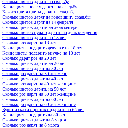
Сколько цветов дарить на свадьбу
восхищении чистотой и красотой девушки. Розовый или
Какие цветы нельзя дарить на свадьбу
красный гиацинт способен выразить многогранную и яр-кую
Какого цвета цветы дарят на свадьбу
палитру любовных чувств — от только зарождающейся страсти
Сколько цветов дарят на годовщину свадьбы
до прощальной нежности. Гиацинты желтого оттенка
Сколько цветов дарят на 14 февраля
символизируют ревность, обиду или недоумение. Синие
Сколько цветов дарить на день матери
гиацинты в знак уважения, преданности и благодарности за
Сколько цветов нужно дарить на день рождения
прожитые счастливые годы дарили друг другу супруги.
Сколько цветов дарить на 18 лет
Прекрасный ароматный букет из гиацинтов не только украсит
Сколько роз дарят на 18 лет
дом, но и поможет вам выразить ваше чувства!
Какие цветы подарить девушке на 18 лет
Какие цветы подарить внучке на 18 лет
Что подарить?
Сколько дарят роз на 20 лет
Сколько цветов в букете можно дарить
Сколько цветов дарить на 20 лет
Сколько цветов дарят на 30 лет
Выбирая букет цветов в подарок, мы хотим порадовать
Сколько роз дарят на 30 лет жене
получательницу и донести ей свое отношения и пожелания. И
Сколько цветов дарят на 40 лет
при выборе букета важное значение имеет количество цветов в
Сколько роз дарят на 40 лет женщине
композиции. Прежде всего, помните о традиции дарить
Сколько цветов дарить на 50 лет
нечетное количество цветов. Хотя, современная флористика
Сколько роз дарят на 50 лет женщине
придерживается такого правила, что после двенадцатого
Сколько цветов дарят на 60 лет
соцветия числовая символика не учитывается. Но всё же лучше
Сколько роз дарят на 60 лет женщине
дарить нечетное количество цветов в букете, чтобы не оказаться
Букет из каких цветов подарить на 65 лет
в неловкой ситуации. Если следовать правилам нумерологии, то
Какие цветы подарить на 80 лет
количество цветов в букете играет огромную роль. Раньше
Сколько цветов дарят на 8 марта
этому уделялось большое внимание, но в современном мире
Сколько роз дарят на 8 марта
мало кто продолжает придерживаться этих правил. Пожалуй, не