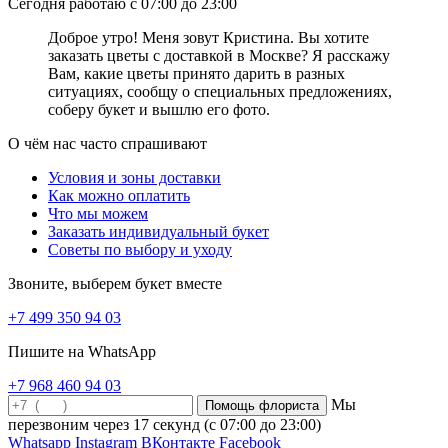
Сегодня работаю с 07:00 до 23:00
гамме преподносят зрелым женщинам. Такой презент выразит
ваше внимание и глубочайшее почтение. Также, бордовые
Доброе утро! Меня зовут Кристина. Вы хотите
цветы помогут вам выразить сильное влечение и безграничную
заказать цветы с доставкой в Москве? Я расскажу
любовь. Композиция из бордовых цветов будет уместна в
Вам, какие цветы принято дарить в разных
подарок маме, начальнику или на Юбилей. Если составить
ситуациях, сообщу о специальных предложениях,
композицию из бордовых цветов в шляпной коробке, то такой
соберу букет и вышлю его фото.
презент будет выглядеть более торжественно. Бордовый – очень
глубокий оттенок, который сможет подчеркнуть изысканность и
О чём нас часто спрашивают
элегантность получательницы!
Условия и зоны доставки
Что значит розовый цвет цветов
Как можно оплатить
Что мы можем
Любые цветы в розовом оттенке выглядят очень элегантно и
Заказать индивидуальный букет
нежно. Они наполнены любовью и восхищением, но в них нет
Советы по выбору и уходу
той пылкой страсти и эмоций, как в красных розах. Розовые
цветы символизируют трепетную и нежную любовь, симпатию
Звоните, выберем букет вместе
и восторг. Существует огромное множество различных оттенков
розового. Рассмотрим основные оттенки и в каких случаях их
+7 499 350 94 03
лучше дарить. Бутоны с нежно-розовым окрасом лучше дарить
юным девушках в знак выражения симпатии. Пыльные розы
Пишите на WhatsApp
символизируют яркую и преданную любовь. Яркие малиновые
+7 968 460 94 03
цветы дарят в знак признательности, благодарности и уважения.
Мы
Коралловые розы расскажут об элегантности и изысканности
вашей избранницы. Выбирая букет цветов в подарок, помните о
перезвоним через
17 секунд
(с 07:00 до 23:00)
возможности рассказать о ваших чувствах и эмоциях при
Whatsapp
Instagram
ВКонтакте
Facebook