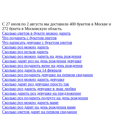
цветов? Основными символами орхидеи являются красота,
утончённость, изысканность, женственность. Однако, значение
орхидеи на языке цветов ярче раскрывается через
интерпретацию цвета. Белая орхидея – это символ почтения,
невинности. Желтая считается символом дружбы, радости.
С 27 июля по 2 августа мы доставили 400 букетов в Москве и
Розовая орхидея олицетворяет женственность, утонченность,
272 букета в Московскую область.
восхищение. Всевозможные орхидеи с зелеными вкраплениями
Сколько цветов в букете можно дарить
– это символ счастья, удачи, долголетия. Орхидеи с
Что подарить с букетом цветов
фиолетовыми соцветиями - восхищение выказывание
Что написать девушке с букетом цветов
достоинства, почтения, а цветы с красными вкраплениями -
Сколько роз можно дарить
символы страсти, мужества. Если вы хотите, чтобы ваши
Сколько роз нельзя дарить
искренние пожелания на языке цветов звучали ярко и отчет-
Сколько роз можно дарить на день рождения
ливо, выберите конкретный сорт орхидеи, который будет
Сколько дарят роз на день рождения девушке
выражать ваши чувства и эмоции.
Сколько роз подарить жене на день рождения
Сколько роз дарить на 14 февраля
Что означает гиацинт на языке цветов
Сколько роз подарить девушке на первом свидании
Сколько роз можно дарить девушке
Гиацинты – весенние цветы с потрясающим ароматом, которые
Сколько дарят роз девушке просто так
ассоциируются с любовью и новыми открытиями. В настоящий
Сколько роз дарить девушке в знак любви
момент они набирают популярность и становятся всё чаще
Сколько дарить роз девушке на предложение
главным подарком на 8 марта. Что символизируют гиацинты на
Сколько роз подарить подруге на день рождения
языке цветов? Благодаря яркой окраске, потрясающему аромату
Сколько роз можно дарить маме
и необычному внешнему виду, трактовать символику гиацинтов
Сколько роз дарят на день рождения маме
начали еще в эпоху романтизма. Но и на сегодняшний день эти
Сколько цветов дарят на первом свидании
значения не теряют актуальности. Белый гиацинт расскажет о